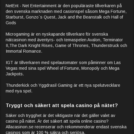
NetEnt - Net Entertainment är den populäraste tillverkaren på
den svenska marknaden med casionspel såsom Mega Fortune,
Starburst, Gonzo´s Quest, Jack and the Beanstalk och Hall of
Gods
Microgaming är en nyskapande tillverkare för svenska
nätcasinon med äventyrs- och temaspelen Avalon, Terminator
II,The Dark Knight Rises, Game of Thrones, Thunderstruck och
Immortal Romance.
IGT är tillverkaren med spelautomater som påminner om Las
Vegas med sina spel Wheel of Fortune, Monopoly och Mega
Jackpots.
Thunderkick och Yggdrasil Gaming är ett nya spelutvecklare
med nya spel.
Tryggt och säkert att spela casino på nätet?
Säker och trygghet är det viktigaste när det gäller valet av
casino på nätet. Är det säkert att spela online casino?
Allacasinon.se recenserar och rekommenderar endast svenska
casinos som är 100 % säkra och seriösa.