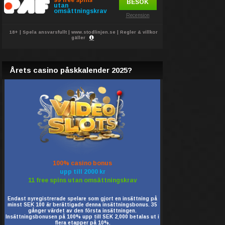
99 free spins
BESÖK
utan
omsättningskrav
Recension
18+ | Spela ansvarsfullt | www.stodlinjen.se | Regler & villkor
gäller
Årets casino påskkalender 2025?
100% casino bonus
upp till 2000 kr
11 free spins utan omsättningskrav
Endast nyregistrerade spelare som gjort en insättning på
minst SEK 100 är berättigade denna insättningsbonus. 35
gånger värdet av den första insättningen.
Insättningsbonusen på 100% upp till SEK 2,000 betalas ut i
flera etapper på 10%.