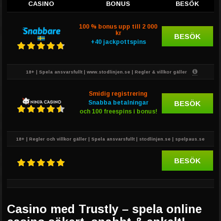
CASINO
BONUS
BESÖK
100 % bonus upp till 2 000
kr
BESÖK
+40 jackpottspins
18+ | Spela ansvarsfullt | www.stodlinjen.se | Regler & villkor gäller
Smidig registrering
Snabba betalningar
BESÖK
och 100 freespins i bonus!
18+ | Regler och villkor gäller | Spela ansvarsfullt | stodlinjen.se | spelpaus.se
BESÖK
Casino med Trustly – spela online