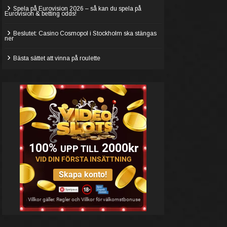
Spela på Eurovision 2026 – så kan du spela på
Eurovision & betting odds!
Beslutet: Casino Cosmopol i Stockholm ska stängas
ner
Bästa sättet att vinna på roulette