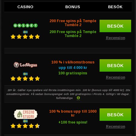
CASINO
BONUS
BESÖK
200 Free spins på Temple
Tumble 2
BESÖK
200 Free spins på Temple
Tumble 2
Recension
100 % i välkomstbonus
BESÖK
upp till 4 000 kr
100 gratisspins
Recension
18+ år
.
Gäller nya spelare vid första insättningen min. 100 kr (bonus upp till 4000 kr). 20x
omsättningskrav. Få sedan bonuspengar och 100 gratisspins i Pirots 4. Giltigt i 60 dagar.
fullständiga
100 % bonus upp till 1000
BESÖK
kr
+100 free spins!
Recension