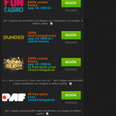
100% casino
BESÖK
bonus
upp till 1000 kr
Recension
18+ | Spela ansvarsfullt | stodlinjen.se | spelpaus.se | Regler &
villkor gäller
100%
BESÖK
insättningsbonus
upp till 5000 kr i
casino bonus
Recension
100% casino
bonus
BESÖK
upp till 2000 kr
11 free spins utan
Recension
omsättningskrav
18+ | Spela ansvarsfullt | www.stodlinjen.se |
18+ | Spela ansvarsfullt
| www.stodlinjen.se | Regler & villkor gäller
99 free spins
BESÖK
utan
omsättningskrav
Recension
18+ | Spela ansvarsfullt | www.stodlinjen.se | Regler & villkor
gäller