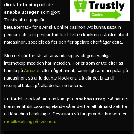
direktbetalning
och de
snabba uttagen
som gjort
Trustly till ett populärt
betalalternativ för svenska online casinon. Att kunna sätta in
pengar och ta ut pengar fort har blivit en konkurrensfaktor bland
nätcasinon, speciellt då fler och fler spelare efterfrågar detta.
Men det går förstås att använda sig av att göra vanliga
internetköp med den här metoden. För er som är ute efter att
handla på
Amazon
eller något annat, samtidigt som ni spelar på
nätcasinon, så är ju det här klockrent. Då går det ju att till
exempel betala på alla de här metoderna.
En fördel är också att man kan göra
snabba
uttag
. Så när det
kommer till ditt casinospelande så är det här ett utmärkt sätt för
att lösa dina betalningar. Dessutom så fungerar det bra som en
mobilbetalning på casinon
.