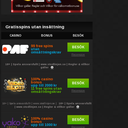
Gratisspins utan insättning
CASINO
BONUS
BESÖK
99 free spins
BESÖK
utan
omsättningskrav
Recension
18+ | Spela ansvarsfullt | www.stodlinjen.se | Regler & villkor
gäller
100% casino
bonus
BESÖK
upp till 2000 kr
11 free spins utan
Recension
omsättningskrav
18+ | Spela ansvarsfullt | www.stodlinjen.se |
18+ | Spela ansvarsfullt
| www.stodlinjen.se | Regler & villkor gäller
100% casino
BESÖK
bonus
upp till 1000 kr
Recension