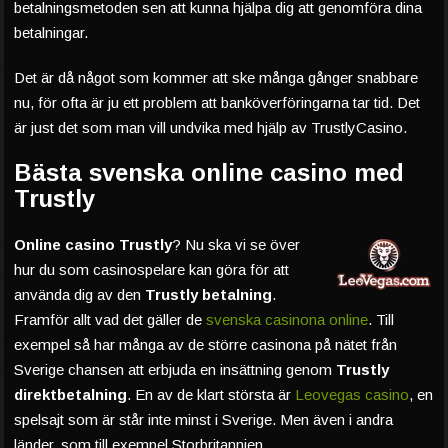
betalningsmetoden sen att kunna hjälpa dig att genomföra dina
betalningar.
Det är då något som kommer att ske många gånger snabbare
nu, för ofta är ju ett problem att banköverföringarna tar tid. Det
är just det som man vill undvika med hjälp av TrustlyCasino.
Bästa svenska online casino med
Trustly
Online casino Trustly
? Nu ska vi se över
hur du som casinospelare kan göra för att
använda dig av den
Trustly
betalning
.
Framför allt vad det gäller de
svenska casinona online
. Till
exempel så har många av de större casinona på nätet från
Sverige chansen att erbjuda en insättning genom
Trustly
direktbetalning
. En av de klart största är
Leovegas casino
, en
spelsajt som är står inte minst i Sverige. Men även i andra
länder, som till exempel Storbritannien.