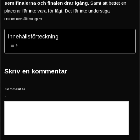
semifinalerna och finalen drar igång.
Samt att bettet en
placerar får inte vara för lågt. Det får inte understiga
minimiinsättningen.
Innehållsförteckning
Skriv en kommentar
Kommentar
*