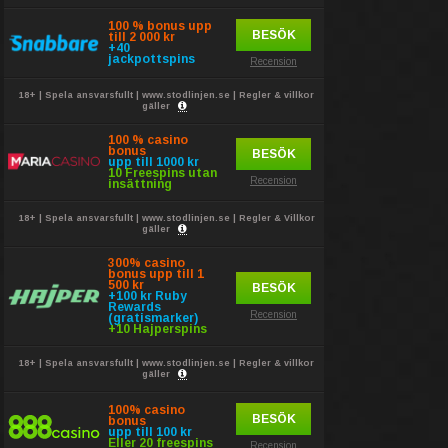
100 % bonus upp
BESÖK
till 2 000 kr
+40
jackpottspins
Recension
18+ | Spela ansvarsfullt | www.stodlinjen.se | Regler & villkor
gäller
100 % casino
bonus
BESÖK
upp till 1000 kr
10 Freespins utan
Recension
insättning
18+ | Spela ansvarsfullt | www.stodlinjen.se | Regler & Villkor
gäller
300% casino
bonus upp till 1
500 kr
BESÖK
+100 kr Ruby
Rewards
Recension
(gratismarker)
+10 Hajperspins
18+ | Spela ansvarsfullt | www.stodlinjen.se | Regler & villkor
gäller
100% casino
BESÖK
bonus
upp till 100 kr
Eller 20 freespins
Recension