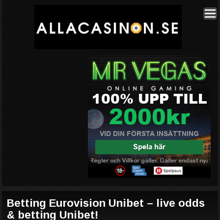
Betting Eurovision Unibet – live odds
& betting Unibet!