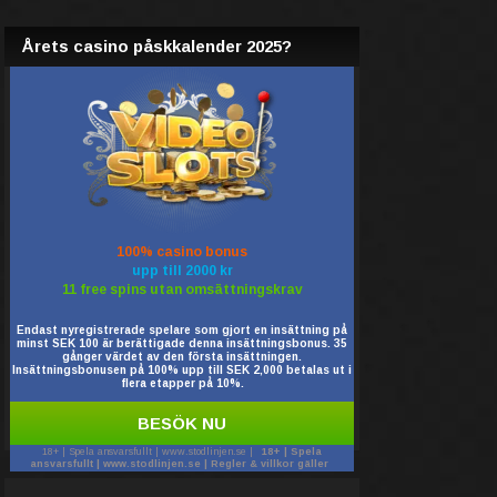
Årets casino påskkalender 2025?
100% casino bonus
upp till 2000 kr
11 free spins utan omsättningskrav
Endast nyregistrerade spelare som gjort en insättning på
minst SEK 100 är berättigade denna insättningsbonus. 35
gånger värdet av den första insättningen.
Insättningsbonusen på 100% upp till SEK 2,000 betalas ut i
flera etapper på 10%.
BESÖK NU
18+ | Spela ansvarsfullt | www.stodlinjen.se |
18+ | Spela
ansvarsfullt | www.stodlinjen.se | Regler & villkor gäller