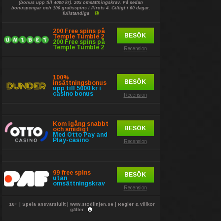
(bonus upp till 4000 kr). 20x omsättningskrav. Få sedan
bonuspengar och 100 gratisspins i Pirots 4. Giltigt i 60 dagar.
fullständiga
200 Free spins på
BESÖK
Temple Tumble 2
200 Free spins på
Temple Tumble 2
Recension
100%
BESÖK
insättningsbonus
upp till 5000 kr i
casino bonus
Recension
Kom igång snabbt
BESÖK
och smidigt
Med Otto Pay and
Play-casino
Recension
99 free spins
BESÖK
utan
omsättningskrav
Recension
18+ | Spela ansvarsfullt | www.stodlinjen.se | Regler & villkor
gäller