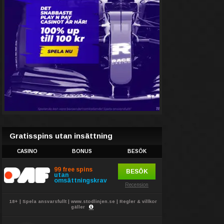
Gratisspins utan insättning
CASINO
BONUS
BESÖK
99 free spins
BESÖK
utan
omsättningskrav
Recension
18+ | Spela ansvarsfullt | www.stodlinjen.se | Regler & villkor
gäller