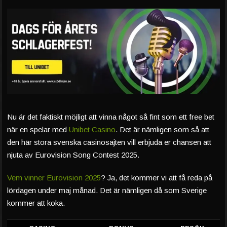
Nu är det faktiskt möjligt att vinna något så fint som ett free bet
när en spelar med
Unibet Casino
. Det är nämligen som så att
den här stora svenska casinosajten vill erbjuda er chansen att
njuta av Eurovision Song Contest 2025.
Vem vinner Eurovision 2025
? Ja, det kommer vi att få reda på
lördagen under maj månad. Det är nämligen då som Sverige
kommer att koka.