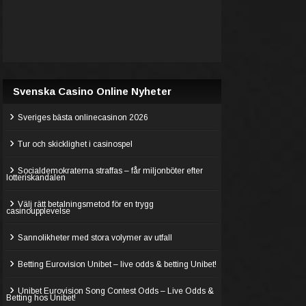
Svenska Casino Online Nyheter
Sveriges bästa onlinecasinon 2026
Tur och skicklighet i casinospel
Socialdemokraterna straffas – får miljonböter efter
lotteriskandalen
Välj rätt betalningsmetod för en trygg
casinoupplevelse
Sannolikheter med stora volymer av utfall
Betting Eurovision Unibet – live odds & betting Unibet!
Unibet Eurovision Song Contest Odds – Live Odds &
Betting hos Unibet!