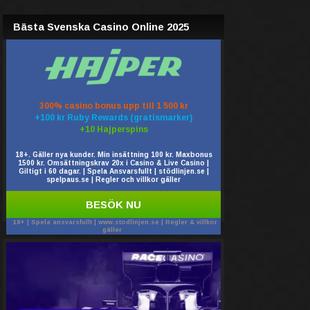
Bästa Svenska Casino Online 2025
300% casino bonus upp till 1 500 kr
+100 kr Ruby Rewards (gratismarker)
+10 Hajperspins
18+. Gäller nya kunder. Min insättning 100 kr. Maxbonus
1500 kr. Omsättningskrav 20x i Casino & Live Casino |
Giltigt i 60 dagar. | Spela Ansvarsfullt | stödlinjen.se |
spelpaus.se | Regler och villkor gäller
BESÖK NU
18+ | Spela ansvarsfullt | www.stodlinjen.se | Regler & villkor
gäller