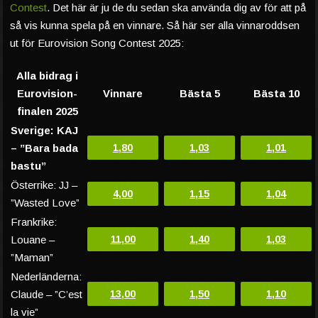
Contest
. Det här är ju de du sedan ska använda dig av för att på
så vis kunna spela på en vinnare. Så här ser alla vinnaroddsen
ut för Eurovision Song Contest 2025:
Alla bidrag i
Eurovision-
Vinnare
Bästa 5
Bästa 10
finalen 2025
Sverige: KAJ
– ”Bara bada
1,80
1,03
1,01
bastu”
Österrike: JJ –
4,00
1,15
1,04
”Wasted Love”
Frankrike:
Louane –
11,00
1,40
1,03
”Maman”
Nederländerna:
Claude – ”C’est
13,00
1,50
1,10
la vie”