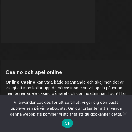
Casino och spel online
Online Casino
kan vara både spännande och skoj men det är
viktigt att man kollar upp de nätcasinon man vill spela på innan
man börjar spela casino på nätet och gör insättningar. Lugn! Här
på Alla Casinon.se har vi samlat flera års erfarenhet av
Vi använder cookies för att se till att vi ger dig den bästa
onlincasinos
och svenska casinon online på nätet.
upplevelsen på vår webbplats. Om du fortsätter att använda
denna webbplats kommer vi att anta att du godkänner detta.
Att tänka på för dig som vill spela på online casinos:
- spela endast på ett svenskt casino med den senaste tekniken,
Ok
bra svensk kundsupport som svarar på dina frågor snabbt.