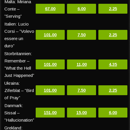
Malta: Miriana
Conte –
67,00
6,00
2,25
”Serving”
Italien: Lucio
Corsi – ”Volevo
101,00
7,50
2,25
essere un
duro”
Storbritannien:
Remember –
101,00
11,00
4,35
”What the Hell
Just Happened”
Ukraina:
Ziferblat – ”Bird
101,00
7,50
2,25
of Pray”
Danmark:
Sissal –
151,00
15,00
6,00
”Hallucionation”
Grekland: