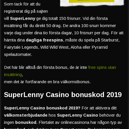
Som tack för att du
registrerat dig på sajten
vill
SuperLenny
ge dig totalt 150 frisnurr. Vid din första
insättning får du direkt 50 drag. De andra 100 snurr kommer
varje dag under dina tio första dagar, 10 frisnurr per dag. För att
hämta dina
dagliga freespins
, måste du spela på Starburst,
Fairytale Legends, Wild Wild West, Aloha eller Pyramid
spelautomater.
Det här blir alltså din första bonus, de är inte
free spins utan
insättning
,
men det är fortfarande en bra välkomstbonus.
SuperLenny Casino bonuskod 2019
SuperLenny Casino bonuskod 2019?
För att aktivera ditt
välkomsterbjudande
hos
SuperLenny Casino
behöver du
ingen
bonuskod
. Flertalet av onlinecasinona har någon typ av