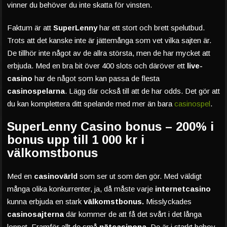
vinner du behöver du inte skatta för vinsten.
Faktum är att
SuperLenny
har ett stort och brett spelutbud.
Trots att det kanske inte är jättemånga som vet vilka sajten är.
De tillhör inte något av de allra största, men de har mycket att
erbjuda. Med en bra bit över 400 slots och däröver ett
live-
casino
har de något som kan passa de flesta
casinospelarna
. Lägg där också till att de har odds. Det gör att
du kan komplettera ditt spelande med mer än bara
casinospel
.
SuperLenny Casino bonus – 200% i
bonus upp till 1 000 kr i
välkomstbonus
Med en
casinovärld
som ser ut som den gör. Med väldigt
många olika konkurrenter, ja, då måste varje
internetcasino
kunna erbjuda en stark
välkomstbonus.
Misslyckades
casinosajterna
där kommer de att få det svårt i det långa
loppet. Framför allt de små
nätcasinona
. De är i starkt behov