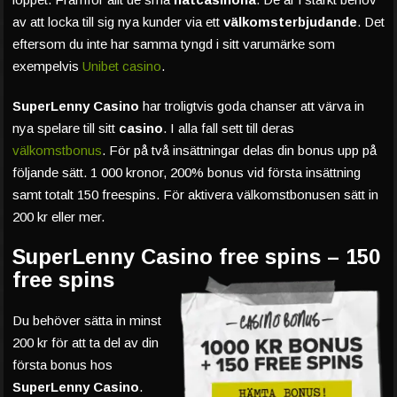
av att locka till sig nya kunder via ett
välkomsterbjudande
. Det
eftersom du inte har samma tyngd i sitt varumärke som
exempelvis
Unibet casino
.
SuperLenny Casino
har troligtvis goda chanser att värva in
nya spelare till sitt
casino
. I alla fall sett till deras
välkomstbonus
. För på två insättningar delas din bonus upp på
följande sätt. 1 000 kronor, 200% bonus vid första insättning
samt totalt 150 freespins. För aktivera välkomstbonusen sätt in
200 kr eller mer.
SuperLenny Casino free spins – 150
free spins
Du behöver sätta in minst
200 kr för att ta del av din
första bonus hos
SuperLenny
Casino
.