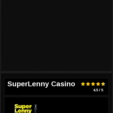
SuperLenny Casino
4.5
/ 5