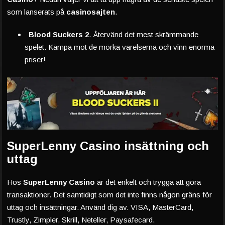
som lanserats på
casinosajten
.
Blood Suckers
2
. Återvänd det mest skrämmande
spelet. Kämpa mot de mörka varelserna och vinn enorma
priser!
SuperLenny Casino insättning och
uttag
Hos
SuperLenny Casino
är det enkelt och trygga att göra
transaktioner. Det samtidigt som det inte finns någon gräns för
uttag och insättningar. Använd dig av. VISA, MasterCard,
Trustly, Zimpler, Skrill, Neteller, Paysafecard.