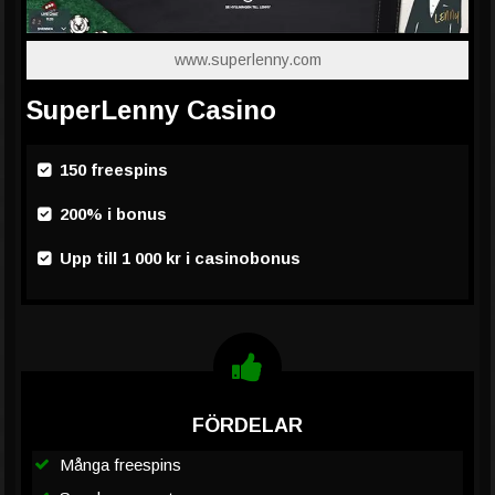
www.superlenny.com
SuperLenny Casino
150 freespins
200% i bonus
Upp till 1 000 kr i casinobonus
FÖRDELAR
Många freespins