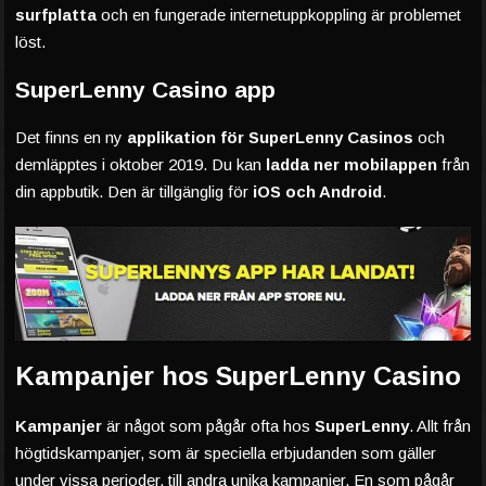
surfplatta
och en fungerade internetuppkoppling är problemet
löst.
SuperLenny Casino app
Det finns en ny
applikation för SuperLenny Casinos
och
demläpptes i oktober 2019. Du kan
ladda ner mobilappen
från
din appbutik. Den är tillgänglig för
iOS och Android
.
Kampanjer hos SuperLenny Casino
Kampanjer
är något som pågår ofta hos
SuperLenny
. Allt från
högtidskampanjer, som är speciella erbjudanden som gäller
under vissa perioder, till andra unika kampanjer. En som pågår