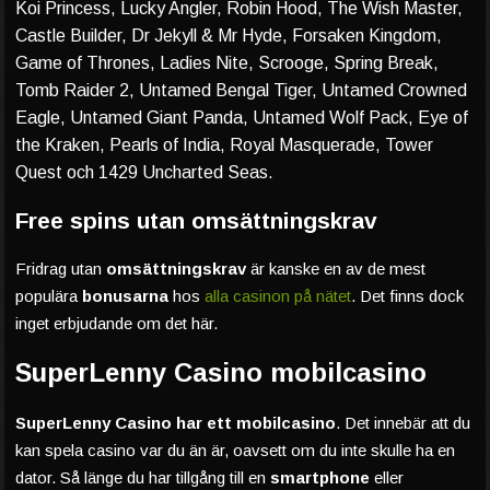
Koi Princess, Lucky Angler, Robin Hood, The Wish Master,
Castle Builder, Dr Jekyll & Mr Hyde, Forsaken Kingdom,
Game of Thrones, Ladies Nite, Scrooge, Spring Break,
Tomb Raider 2, Untamed Bengal Tiger, Untamed Crowned
Eagle, Untamed Giant Panda, Untamed Wolf Pack, Eye of
the Kraken, Pearls of India, Royal Masquerade, Tower
Quest och 1429 Uncharted Seas.
Free spins utan omsättningskrav
Fridrag utan
omsättningskrav
är kanske en av de mest
populära
bonusarna
hos
alla casinon på nätet
. Det finns dock
inget erbjudande om det här.
SuperLenny Casino mobilcasino
SuperLenny Casino har ett mobilcasino
. Det innebär att du
kan spela casino var du än är, oavsett om du inte skulle ha en
dator. Så länge du har tillgång till en
smartphone
eller