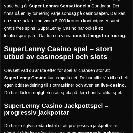
varje helg är
Super Lennys Sensationella
Söndagar. Det
finns då en ny turnering varje söndag på casinosajten. Där kan
du som spelare kan vinna 5 000 kronor i kontantpriser samt
gratis free spins. SuperLenny Casino har också ett
lojalitetsprogram. Där kan du vinna
omsättningsfria fridrag
.
SuperLenny Casino spel – stort
utbud av casinospel och slots
Oavsett vad du är ute efter för spel är chansen stor att
SuperLenny Casino
kan erbjuda det. De har allt ifrån till en helt
egen oddsavdelning till slotmaskiner och även ett
live-casino
.
Du har därför möjligheten att spela på flera hundra olika spel.
SuperLenny Casino Jackpottspel –
progressiv jackpottar
Du har troligtvis redan listat ut att progressiva jackpottar är
något du bör leta efter. Har en slot en
progressiv jackpot
är