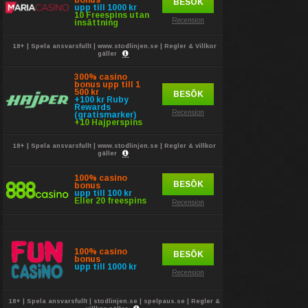
bonus
BESÖK
upp till 1000 kr
10 Freespins utan
Recension
insättning
18+ | Spela ansvarsfullt | www.stodlinjen.se | Regler & Villkor
gäller
300% casino
bonus upp till 1
500 kr
BESÖK
+100 kr Ruby
Rewards
Recension
(gratismarker)
+10 Hajperspins
18+ | Spela ansvarsfullt | www.stodlinjen.se | Regler & villkor
gäller
100% casino
BESÖK
bonus
upp till 100 kr
Eller 20 freespins
Recension
100% casino
BESÖK
bonus
upp till 1000 kr
Recension
18+ | Spela ansvarsfullt | stodlinjen.se | spelpaus.se | Regler &