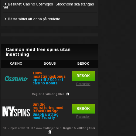
Beslutet: Casino Cosmopol i Stockholm ska stängas
ner
Bästa sättet att vinna på roulette
Casinon med free spins utan
insättning
CASINO
BONUS
BESÖK
100%
BESÖK
insättningsbonus
upp till 2 000 kr i
casino bonus
Recension
Regler & villkor gäller
Smidig
registrering med
BESÖK
BankID inlogg
Snabba uttag
Recension
med Trustly
18+ / Spela ansvarsfullt / www.stodlinjen.se /
Regler & villkor gäller