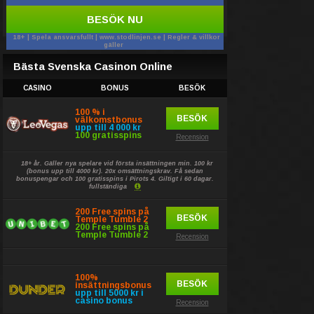
BESÖK NU
18+ | Spela ansvarsfullt | www.stodlinjen.se | Regler & villkor
gäller
Bästa Svenska Casinon Online
CASINO
BONUS
BESÖK
100 % i
BESÖK
välkomstbonus
upp till 4 000 kr
100 gratisspins
Recension
18+ år
.
Gäller nya spelare vid första insättningen min. 100 kr
(bonus upp till 4000 kr). 20x omsättningskrav. Få sedan
bonuspengar och 100 gratisspins i Pirots 4. Giltigt i 60 dagar.
fullständiga
200 Free spins på
BESÖK
Temple Tumble 2
200 Free spins på
Temple Tumble 2
Recension
100%
BESÖK
insättningsbonus
upp till 5000 kr i
casino bonus
Recension