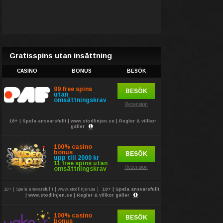
Gratisspins utan insättning
CASINO
BONUS
BESÖK
99 free spins
BESÖK
utan
omsättningskrav
Recension
18+ | Spela ansvarsfullt | www.stodlinjen.se | Regler & villkor
gäller
100% casino
bonus
BESÖK
upp till 2000 kr
11 free spins utan
Recension
omsättningskrav
18+ | Spela ansvarsfullt | www.stodlinjen.se |
18+ | Spela ansvarsfullt
| www.stodlinjen.se | Regler & villkor gäller
100% casino
BESÖK
bonus