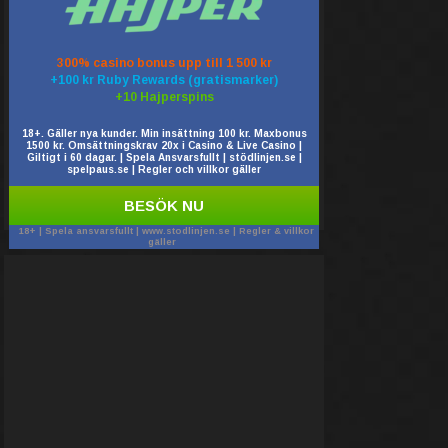
300% casino bonus upp till 1 500 kr
+100 kr Ruby Rewards (gratismarker)
+10 Hajperspins
18+. Gäller nya kunder. Min insättning 100 kr. Maxbonus
1500 kr. Omsättningskrav 20x i Casino & Live Casino |
Giltigt i 60 dagar. | Spela Ansvarsfullt | stödlinjen.se |
spelpaus.se | Regler och villkor gäller
BESÖK NU
18+ | Spela ansvarsfullt | www.stodlinjen.se | Regler & villkor
gäller