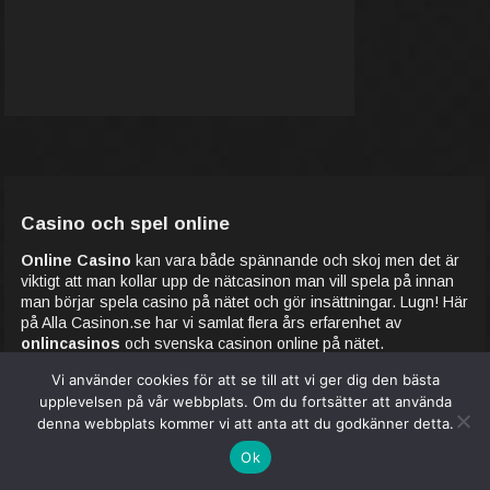
Casino och spel online
Online Casino
kan vara både spännande och skoj men det är
viktigt att man kollar upp de nätcasinon man vill spela på innan
man börjar spela casino på nätet och gör insättningar. Lugn! Här
på Alla Casinon.se har vi samlat flera års erfarenhet av
onlincasinos
och svenska casinon online på nätet.
Vi använder cookies för att se till att vi ger dig den bästa
Att tänka på för dig som vill spela på online casinos:
upplevelsen på vår webbplats. Om du fortsätter att använda
- spela endast på ett svenskt casino med den senaste tekniken,
denna webbplats kommer vi att anta att du godkänner detta.
bra svensk kundsupport som svarar på dina frågor snabbt.
- spela endast på
svenska online casinon
där spellicens och
Ok
utbetalningsprocent tydligt framgår på casinots webbsida.
- spela endast på svenska nätcasinon med ett bra mobilcasino