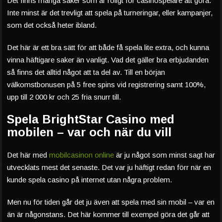
Det finns många saker som är roligt för casinospelare att göra.
Inte minst är det trevligt att spela på turneringar, eller kampanjer,
som det också heter ibland.
Det här är ett bra sätt för att både få spela lite extra, och kunna
vinna häftigare saker än vanligt. Vad det gäller bra erbjudanden
så finns det alltid något att ta del av. Till en början
välkomstbonusen på 5 free spins vid registrering samt 100%,
upp till 2 000 kr och 25 fria snurr till.
Spela BrightStar Casino med
mobilen – var och när du vill
Det här med
mobilcasinon online
är ju något som minst sagt har
utvecklats mest det senaste. Det var ju häftigt redan förr när en
kunde spela casino på internet utan några problem.
Men nu för tiden går det ju även att spela med sin mobil – var en
än är någonstans. Det här kommer till exempel göra det går att