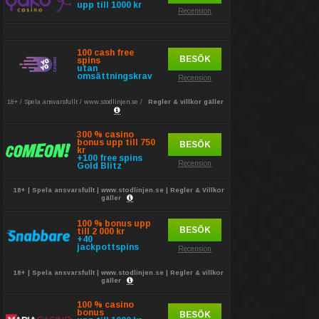
upp till 1000 kr
Recension
100 cash free
BESÖK
spins
utan
omsättningskrav
Recension
18+ / Spela ansvarsfullt / www.stodlinjen.se /
Regler & villkor gäller
300 % casino
bonus upp till 750
BESÖK
kr
+100 free spins
Recension
Gold Blitz
18+ | Spela ansvarsfullt | www.stodlinjen.se | Regler & Villkor
gäller
100 % bonus upp
BESÖK
till 2 000 kr
+40
jackpottspins
Recension
18+ | Spela ansvarsfullt | www.stodlinjen.se | Regler & villkor
gäller
100 % casino
bonus
BESÖK