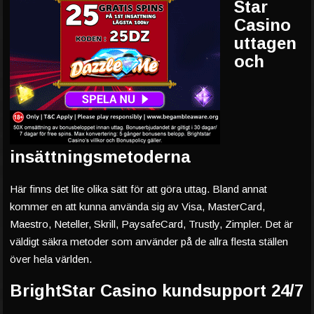
Star
Casino
uttagen
och
insättningsmetoderna
Här finns det lite olika sätt för att göra uttag. Bland annat
kommer en att kunna använda sig av Visa, MasterCard,
Maestro, Neteller, Skrill, PaysafeCard, Trustly, Zimpler. Det är
väldigt säkra metoder som använder på de allra flesta ställen
över hela världen.
BrightStar Casino kundsupport 24/7