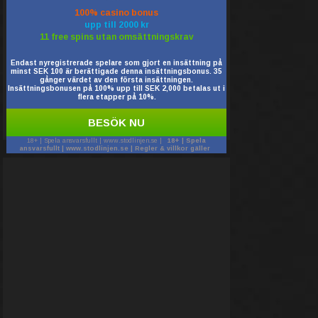
100% casino bonus
upp till 2000 kr
11 free spins utan omsättningskrav
Endast nyregistrerade spelare som gjort en insättning på
minst SEK 100 är berättigade denna insättningsbonus. 35
gånger värdet av den första insättningen.
Insättningsbonusen på 100% upp till SEK 2,000 betalas ut i
flera etapper på 10%.
BESÖK NU
18+ | Spela ansvarsfullt | www.stodlinjen.se |
18+ | Spela
ansvarsfullt | www.stodlinjen.se | Regler & villkor gäller