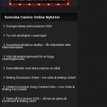
Svenska Casino Online Nyheter
Sveriges bästa onlinecasinon 2026
Tur och skicklighet i casinospel
Socialdemokraterna straffas – får miljonböter efter
lotteriskandalen
Välj rätt betalningsmetod för en trygg
casinoupplevelse
Sannolikheter med stora volymer av utfall
Betting Eurovision Unibet – live odds & betting Unibet!
Unibet Eurovision Song Contest Odds – Live Odds &
Betting hos Unibet!
Spela på Eurovision 2026 – så kan du spela på
Eurovision & betting odds!