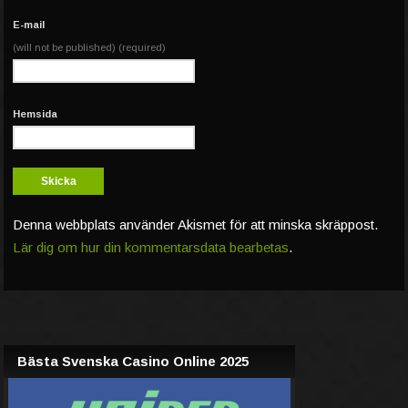
E-mail
(will not be published) (required)
Hemsida
Denna webbplats använder Akismet för att minska skräppost.
Lär dig om hur din kommentarsdata bearbetas
.
Bästa Svenska Casino Online 2025