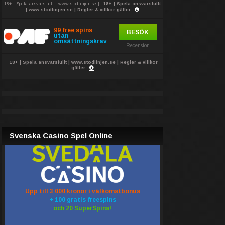
18+ | Spela ansvarsfullt | www.stodlinjen.se |
18+ | Spela ansvarsfullt
| www.stodlinjen.se | Regler & villkor gäller
99 free spins
BESÖK
utan
omsättningskrav
Recension
18+ | Spela ansvarsfullt | www.stodlinjen.se | Regler & villkor
gäller
Svenska Casino Spel Online
Upp till 3 000 kronor i välkomstbonus
+ 100 gratis freespins
och 20 SuperSpins!