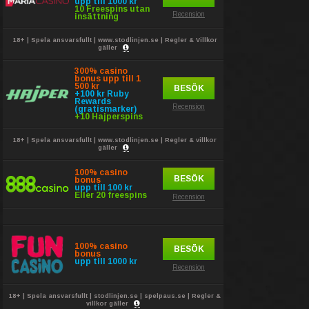
upp till 1000 kr
10 Freespins utan
Recension
insättning
18+ | Spela ansvarsfullt | www.stodlinjen.se | Regler & Villkor
gäller
300% casino
bonus upp till 1
500 kr
BESÖK
+100 kr Ruby
Rewards
Recension
(gratismarker)
+10 Hajperspins
18+ | Spela ansvarsfullt | www.stodlinjen.se | Regler & villkor
gäller
100% casino
BESÖK
bonus
upp till 100 kr
Eller 20 freespins
Recension
100% casino
BESÖK
bonus
upp till 1000 kr
Recension
18+ | Spela ansvarsfullt | stodlinjen.se | spelpaus.se | Regler &
villkor gäller