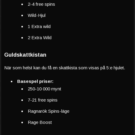
2-4 free spins
Wild-Hjul
1 Extra wild
2 Extra Wild
Guldskattkistan
När som helst kan du få en skattkista som visas på 5:e hjulet.
Basespel priser:
250-10 000 mynt
7-21 free spins
Ragnarök Spins-läge
Rage Boost