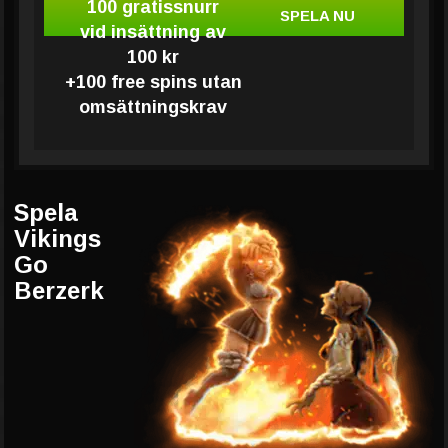
100 gratissnurr
SPELA NU
vid insättning av
100 kr
+100 free spins utan
omsättningskrav
Spela
Vikings
Go
Berzerk