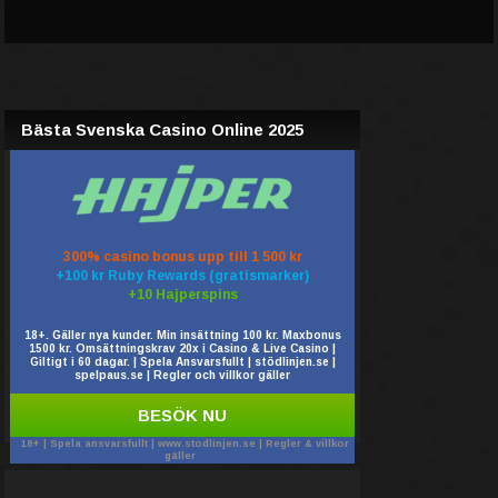
Bästa Svenska Casino Online 2025
300% casino bonus upp till 1 500 kr
+100 kr Ruby Rewards (gratismarker)
+10 Hajperspins
18+. Gäller nya kunder. Min insättning 100 kr. Maxbonus
1500 kr. Omsättningskrav 20x i Casino & Live Casino |
Giltigt i 60 dagar. | Spela Ansvarsfullt | stödlinjen.se |
spelpaus.se | Regler och villkor gäller
BESÖK NU
18+ | Spela ansvarsfullt | www.stodlinjen.se | Regler & villkor
gäller