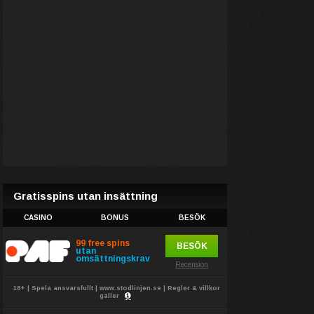
Gratisspins utan insättning
CASINO
BONUS
BESÖK
99 free spins
BESÖK
utan
omsättningskrav
Recension
18+ | Spela ansvarsfullt | www.stodlinjen.se | Regler & villkor
gäller