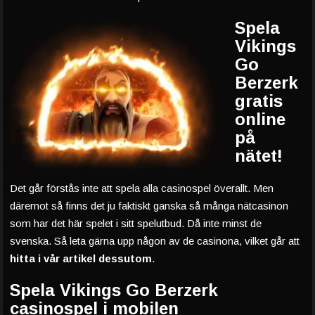
Spela
Vikings
Go
Berzerk
gratis
online
på
nätet!
Det går förstås inte att spela alla casinospel överallt. Men
däremot så finns det ju faktiskt ganska så många nätcasinon
som har det här spelet i sitt spelutbud. Då inte minst de
svenska. Så leta gärna upp någon av de casinona, vilket går att
hitta i vår artikel dessutom
.
Spela Vikings Go Berzerk
casinospel i mobilen