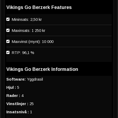
Vikings Go Berzerk Features
Mininsats: 2,50 kr
Maxinsats: 1 250 kr
Maxvinst (mynt): 10 000
RTP: 96,1 %
Vikings Go Berzerk Information
Software:
Yggdrasil
Hjul :
5
Rader :
4
Vinstlinjer :
25
Insatsnivå :
1