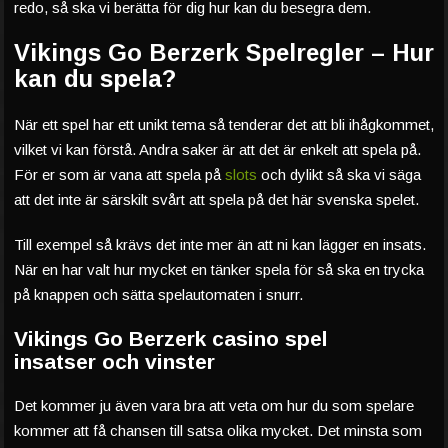
redo, så ska vi berätta för dig hur kan du besegra dem.
Vikings Go Berzerk Spelregler – Hur
kan du spela?
När ett spel har ett unikt tema så tenderar det att bli ihågkommet,
vilket vi kan förstå. Andra saker är att det är enkelt att spela på.
För er som är vana att spela på
slots
och dylikt så ska vi säga
att det inte är särskilt svårt att spela på det här svenska spelet.
Till exempel så krävs det inte mer än att ni kan lägger en insats.
När en har valt hur mycket en tänker spela för så ska en trycka
på knappen och sätta spelautomaten i snurr.
Vikings Go Berzerk casino spel
insatser och vinster
Det kommer ju även vara bra att veta om hur du som spelare
kommer att få chansen till satsa olika mycket. Det minsta som