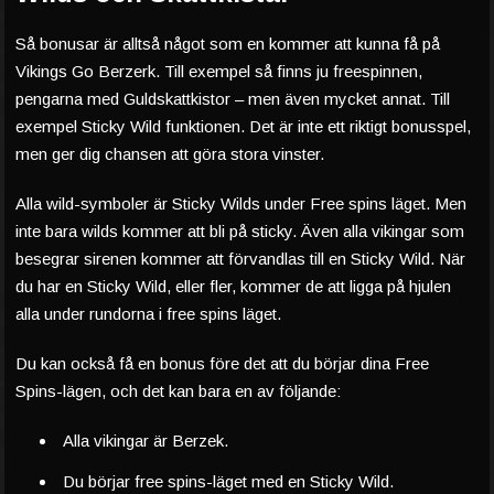
Så bonusar är alltså något som en kommer att kunna få på
Vikings Go Berzerk. Till exempel så finns ju freespinnen,
pengarna med Guldskattkistor – men även mycket annat. Till
exempel Sticky Wild funktionen. Det är inte ett riktigt bonusspel,
men ger dig chansen att göra stora vinster.
Alla wild-symboler är Sticky Wilds under Free spins läget. Men
inte bara wilds kommer att bli på sticky. Även alla vikingar som
besegrar sirenen kommer att förvandlas till en Sticky Wild. När
du har en Sticky Wild, eller fler, kommer de att ligga på hjulen
alla under rundorna i free spins läget.
Du kan också få en bonus före det att du börjar dina Free
Spins-lägen, och det kan bara en av följande:
Alla vikingar är Berzek.
Du börjar free spins-läget med en Sticky Wild.