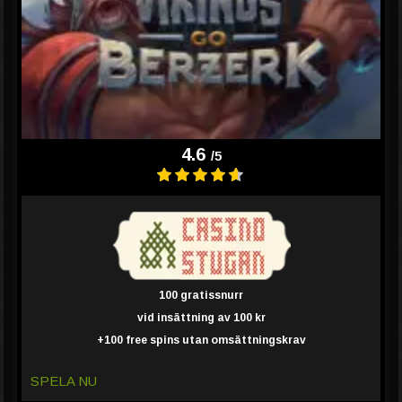
4.6
/5
100 gratissnurr
vid insättning av 100 kr
+100 free spins utan omsättningskrav
SPELA NU