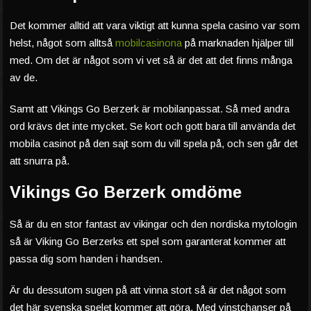
Det kommer alltid att vara viktigt att kunna spela casino var som
helst, något som alltså
mobilcasinona
på marknaden hjälper till
med. Om det är något som vi vet så är det att det finns många
av de.
Samt att Vikings Go Berzerk är mobilanpassat. Så med andra
ord krävs det inte mycket. Se kort och gott bara till använda det
mobila casinot på den sajt som du vill spela på, och sen går det
att snurra på.
Vikings Go Berzerk omdöme
Så är du en stor fantast av vikingar och den nordiska mytologin
så är Viking Go Berzerks ett spel som garanterat kommer att
passa dig som handen i handsen.
Är du dessutom sugen på att vinna stort så är det något som
det här svenska spelet kommer att göra. Med vinstchanser på