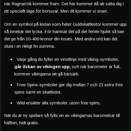
när Ragnarrök kommer fram. Det här kommer då att sätta dig i
ett speciellt läge för bonusar. Men dit kommer vi snart.
Om en symbol på kistan som heter Guldskattkistor kommer upp
så innebär det lycka. För hamnar det på det femte hjulet så kan
det ge från 10-400 kronor din insats. Med andra ord kan det
sluta i en riktigt fin summa.
Varje gång du fyller en vinstlinje med viking-symboler,
går ilskan av vikingen upp,
och när barometer är full,
kommer vikingarna att gå bärsärk.
Free Spins-symboler ger dig mellan 7 och 21 extra free
spins samt en skattkista.
Wild ersätter alla symboler, utom free spins.
När du är ny spelare så fylls en av vikingarnas barometrar till
hälften, helt gratis.