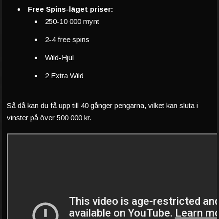
Free Spins-läget priser:
250-10 000 mynt
2-4 free spins
Wild-Hjul
2 Extra Wild
Så då kan du få upp till 40 gånger pengarna, vilket kan sluta i
vinster på över 500 000 kr.