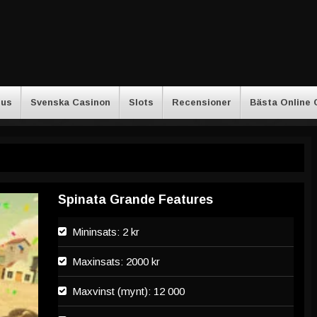
nus
Svenska Casinon
Slots
Recensioner
Bästa Online 
Spinata Grande Features
Mininsats: 2 kr
Maxinsats: 2000 kr
Maxvinst (mynt): 12 000