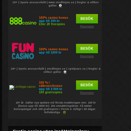
18+ | Spela ansvarsfullt | www.stodlinjen.se | Regler & villkor
gäller
100% casino bonus
BESÖK
upp till 100 kr
Eller 20 freespins
Recension
BESÖK
100% casino bonus
upp till 1000 kr
Recension
18+ | Spela ansvarsfullt | stodlinjen.se | spelpaus.se | Regler &
villkor gäller
100 % i
BESÖK
välkomstbonus
upp till 4 000 kr
100 gratisspins
Recension
18+ år
.
Gäller nya spelare vid första insättningen min. 100 kr
(bonus upp till 4000 kr). 20x omsättningskrav. Få sedan
bonuspengar och 100 gratisspins i Pirots 4. Giltigt i 60 dagar.
fullständiga