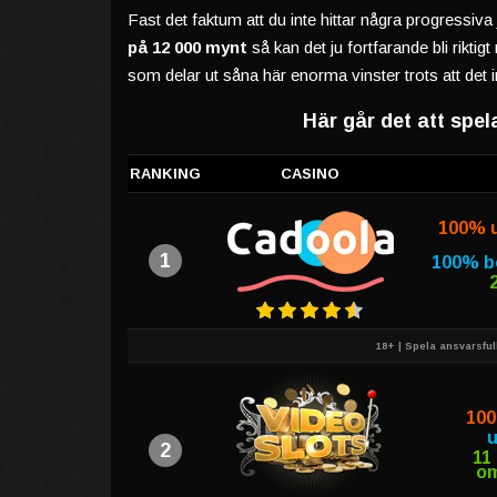
Fast det faktum att du inte hittar några progressiva
på 12 000 mynt
så kan det ju fortfarande bli rikti
som delar ut såna här enorma vinster trots att det 
Här går det att spe
RANKING
CASINO
100% u
1
100% bo
18+ | Spela ansvarsfull
100
u
2
11
om