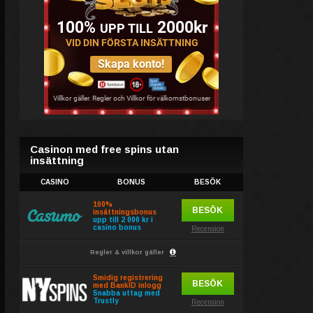
Casinon med free spins utan
insättning
CASINO
BONUS
BESÖK
100%
BESÖK
insättningsbonus
upp till 2 000 kr i
casino bonus
Recension
Regler & villkor gäller
Smidig registrering
BESÖK
med BankID inlogg
Snabba uttag med
Trustly
Recension