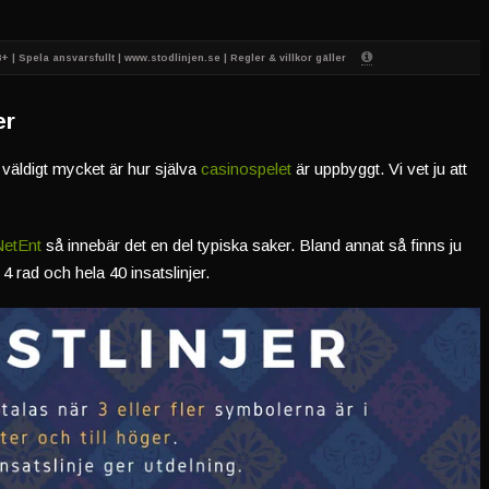
8+ | Spela ansvarsfullt | www.stodlinjen.se | Regler & villkor gäller
er
 väldigt mycket är hur själva
casinospelet
är uppbyggt. Vi vet ju att
NetEnt
så innebär det en del typiska saker. Bland annat så finns ju
 4 rad och hela 40 insatslinjer.