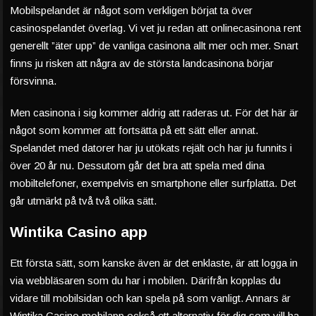
Mobilspelandet är något som verkligen börjat ta över
casinospelandet överlag. Vi vet ju redan att onlinecasinona rent
generellt ”äter upp” de vanliga casinona allt mer och mer. Snart
finns ju risken att några av de största landcasinona börjar
försvinna.
Men casinona i sig kommer aldrig att raderas ut. För det här är
något som kommer att fortsätta på ett sätt eller annat.
Spelandet med datorer har ju utökats rejält och har ju funnits i
över 20 år nu. Dessutom går det bra att spela med dina
mobiltelefoner, exempelvis en smartphone eller surfplatta. Det
går utmärkt på två två olika sätt.
Wintika Casino app
Ett första sätt, som kanske även är det enklaste, är att logga in
via webbläsaren som du har i mobilen. Därifrån kopplas du
vidare till mobilsidan och kan spela på som vanligt. Annars är
Wintika Casino mobilapp också ett alternativ för dig som vill ha