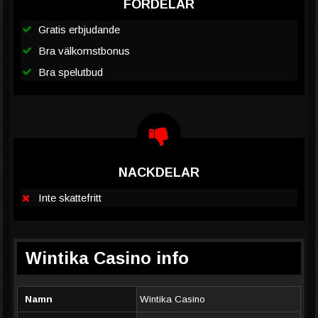
FÖRDELAR
Gratis erbjudande
Bra välkomstbonus
Bra spelutbud
NACKDELAR
Inte skattefritt
Wintika Casino info
Namn
Wintika Casino