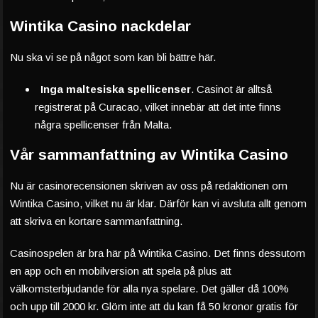
Wintika Casino nackdelar
Nu ska vi se på något som kan bli bättre här.
Inga maltesiska
spellicenser
. Casinot är alltså
registrerat på Curacao, vilket innebär att det inte finns
några spellicenser från Malta.
Vår sammanfattning av Wintika Casino
Nu är casinorecensionen skriven av oss på redaktionen om
Wintika Casino, vilket nu är klar. Därför kan vi avsluta allt genom
att skriva en kortare sammanfattning.
Casinospelen är bra här på Wintika Casino. Det finns dessutom
en app och en mobilversion att spela på plus att
välkomsterbjudande för alla nya spelare. Det gäller då 100%
och upp till 2000 kr. Glöm inte att du kan få 50 kronor gratis för