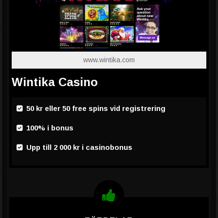
www.wintika.com
Wintika Casino
50 kr eller 50 free spins vid registrering
100% i bonus
Upp till 2 000 kr i casinobonus