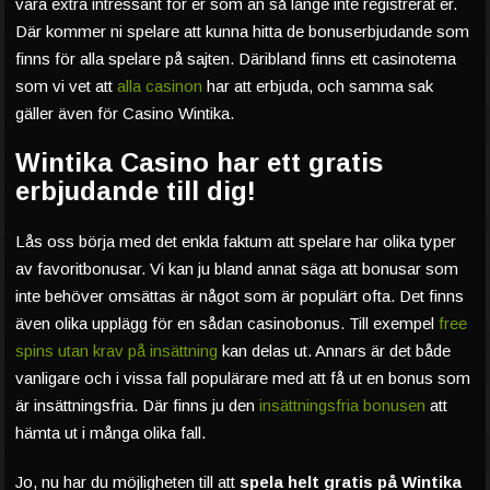
vara extra intressant för er som än så länge inte registrerat er.
Där kommer ni spelare att kunna hitta de bonuserbjudande som
finns för alla spelare på sajten. Däribland finns ett casinotema
som vi vet att
alla casinon
har att erbjuda, och samma sak
gäller även för Casino Wintika.
Wintika Casino har ett gratis
erbjudande till dig!
Lås oss börja med det enkla faktum att spelare har olika typer
av favoritbonusar. Vi kan ju bland annat säga att bonusar som
inte behöver omsättas är något som är populärt ofta. Det finns
även olika upplägg för en sådan casinobonus. Till exempel
free
spins utan krav på insättning
kan delas ut. Annars är det både
vanligare och i vissa fall populärare med att få ut en bonus som
är insättningsfria. Där finns ju den
insättningsfria bonusen
att
hämta ut i många olika fall.
Jo, nu har du möjligheten till att
spela helt gratis på Wintika