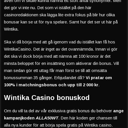
även om vi skulle kunna nämna ett stort antal synonymer. Men
det gör vi inte nu. Det som vi istället på den här
casinoredaktionen ska lägga lite extra fokus på blir hur olika
bonusar kan se ut för nya spelare. Samt hur det ser ut här på
Wintika.
Ska vi då börja med att gå igenom vad du istället kan få hos
WintikaCasino. Det är inget av det ovannämnda. Innan vi gör
det ska vi dock börja med att nämna att 100 kronor är det
minsta beloppet för en insättning som aktiverar din bonus. Vill
man sedan gör ett uttag får man först se till att omsätta
bonussumman 35 gånger. Erbjudandet då?
Vi pratar om
100% i matchningsbonus och upp till 2 000 kr
.
Wintika Casino bonuskod
Om du vill ta del av vår exklusiva gratis bonus du behöver
ange
kampanjkoden
ALLA50WT
. Den här koden ger chansen till
alla nya kunder för att börja spela gratis på Wintika casino.