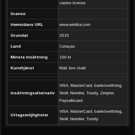
casino license
license
Hemsidans URL
www.wintika.com
Grundat
2015
Land
Curaçao
Minsta insättning
100 kr
Kundtjänst
Mail, live-chatt
VISA, MasterCard, banköverföring,
Insättningsalternativ
Skrill, Neteller, Trustly, Zimpler,
Paysafecard
VISA, MasterCard, banköverföring,
Uttagsmöjligheter
Skrill, Neteller, Trustly.