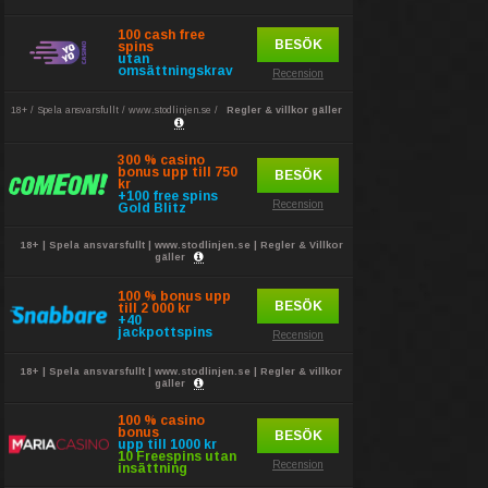
100 cash free
BESÖK
spins
utan
omsättningskrav
Recension
18+ / Spela ansvarsfullt / www.stodlinjen.se /
Regler & villkor gäller
300 % casino
bonus upp till 750
BESÖK
kr
+100 free spins
Recension
Gold Blitz
18+ | Spela ansvarsfullt | www.stodlinjen.se | Regler & Villkor
gäller
100 % bonus upp
BESÖK
till 2 000 kr
+40
jackpottspins
Recension
18+ | Spela ansvarsfullt | www.stodlinjen.se | Regler & villkor
gäller
100 % casino
bonus
BESÖK
upp till 1000 kr
10 Freespins utan
Recension
insättning