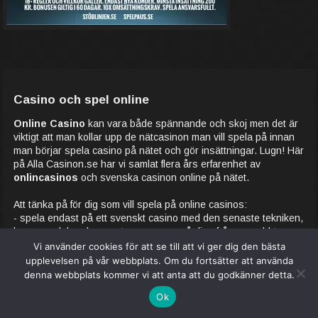
Casino och spel online
Online Casino
kan vara både spännande och skoj men det är
viktigt att man kollar upp de nätcasinon man vill spela på innan
man börjar spela casino på nätet och gör insättningar. Lugn! Här
på Alla Casinon.se har vi samlat flera års erfarenhet av
onlincasinos
och svenska casinon online på nätet.
Att tänka på för dig som vill spela på online casinos:
- spela endast på ett svenskt casino med den senaste tekniken,
bra svensk kundsupport som svarar på dina frågor snabbt.
- spela endast på
svenska online casinon
där spellicens och
Vi använder cookies för att se till att vi ger dig den bästa
utbetalningsprocent tydligt framgår på casinots webbsida.
upplevelsen på vår webbplats. Om du fortsätter att använda
- spela endast på svenska nätcasinon med ett bra mobilcasino
denna webbplats kommer vi att anta att du godkänner detta.
som funkar på mobila enhete, smartphones och surfplattor.
Ok
- spela endast på svenska casinon med bra casino bonusar för
att registrerar sig.