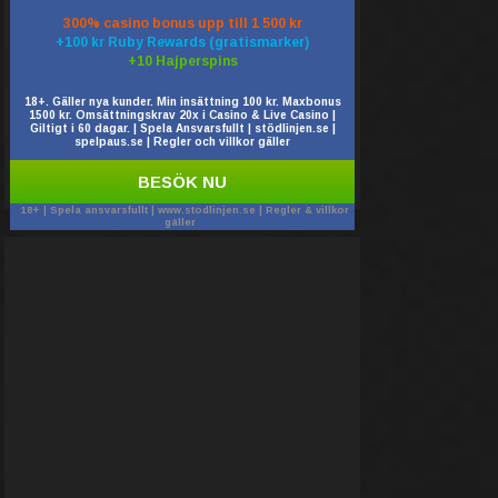
300% casino bonus upp till 1 500 kr
+100 kr Ruby Rewards (gratismarker)
+10 Hajperspins
18+. Gäller nya kunder. Min insättning 100 kr. Maxbonus
1500 kr. Omsättningskrav 20x i Casino & Live Casino |
Giltigt i 60 dagar. | Spela Ansvarsfullt | stödlinjen.se |
spelpaus.se | Regler och villkor gäller
BESÖK NU
18+ | Spela ansvarsfullt | www.stodlinjen.se | Regler & villkor
gäller