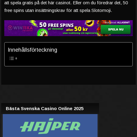
att spela gratis på det här casinot. Eller om du föredrar det, 50
free spins utan insättningskrav för att spela Slotomoji.
Innehållsförteckning
Bästa Svenska Casino Online 2025