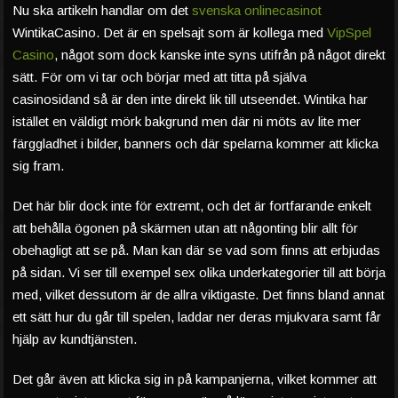
Nu ska artikeln handlar om det
svenska onlinecasinot
WintikaCasino. Det är en spelsajt som är kollega med
VipSpel
Casino
, något som dock kanske inte syns utifrån på något direkt
sätt. För om vi tar och börjar med att titta på själva
casinosidand så är den inte direkt lik till utseendet. Wintika har
istället en väldigt mörk bakgrund men där ni möts av lite mer
färggladhet i bilder, banners och där spelarna kommer att klicka
sig fram.
Det här blir dock inte för extremt, och det är fortfarande enkelt
att behålla ögonen på skärmen utan att någonting blir allt för
obehagligt att se på. Man kan där se vad som finns att erbjudas
på sidan. Vi ser till exempel sex olika underkategorier till att börja
med, vilket dessutom är de allra viktigaste. Det finns bland annat
ett sätt hur du går till spelen, laddar ner deras mjukvara samt får
hjälp av kundtjänsten.
Det går även att klicka sig in på kampanjerna, vilket kommer att