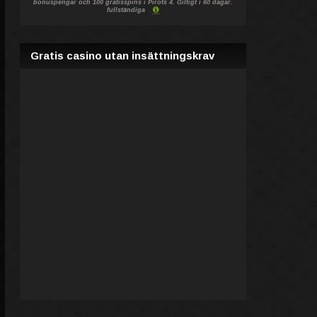
bonuspengar och 100 gratisspins i Pirots 4. Giltigt i 60 dagar.
fullständiga
Gratis casino utan insättningskrav