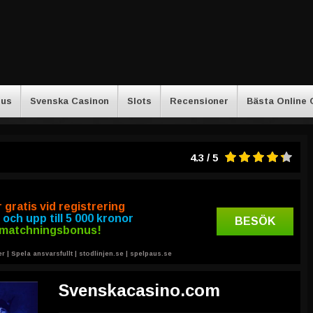
nus
Svenska Casinon
Slots
Recensioner
Bästa Online 
4.3
/ 5
r gratis vid registrering
och upp till 5 000 kronor
BESÖK
 matchningsbonus!
er | Spela ansvarsfullt | stodlinjen.se | spelpaus.se
Svenskacasino.com