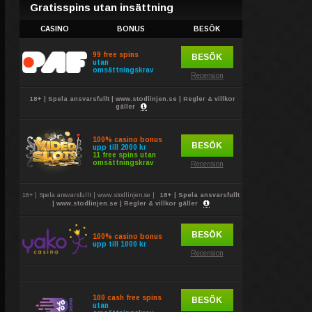
Gratisspins utan insättning
CASINO
BONUS
BESÖK
99 free spins
BESÖK
utan
omsättningskrav
Recension
18+ | Spela ansvarsfullt | www.stodlinjen.se | Regler & villkor
gäller
100% casino bonus
BESÖK
upp till 2000 kr
11 free spins utan
omsättningskrav
Recension
18+ | Spela ansvarsfullt | www.stodlinjen.se |
18+ | Spela ansvarsfullt
| www.stodlinjen.se | Regler & villkor gäller
BESÖK
100% casino bonus
upp till 1000 kr
Recension
100 cash free spins
BESÖK
utan