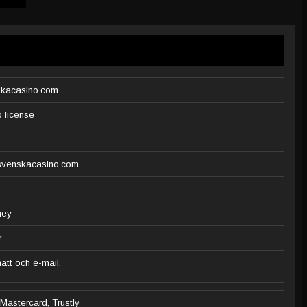
kacasino.com
o license
venskacasino.com
ney
r
att och e-mail.
Mastercard, Trustly