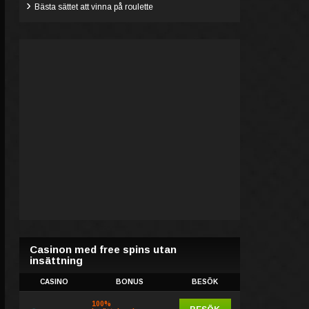
Bästa sättet att vinna på roulette
Casinon med free spins utan
insättning
CASINO
BONUS
BESÖK
100%