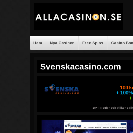
Hem
Nya Casinon
Free Spins
Casino Bo
Svenskacasino.com
100 k
+ 100% 
i
18+ | Regler och villkor gäll