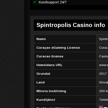
Kundsupport 24/7
Spintropolis Casino info
Namn
Spint
Curaçao eGaming License
Curac
Curacao license
Casin
Hemsidans URL
www.s
Grundat
2017
Land
Slova
Minsta insättning
200 k
Kundtjänst
Telefo