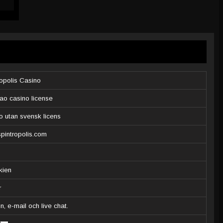
ropolis Casino
ao casino license
o utan svensk licens
pintropolis.com
kien
r
n, e-mail och live chat.