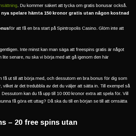
nsättning
. Du kommer säkert att tycka om gratis bonusar också.
n
nya spelare hämta 150 kronor gratis utan någon kostnad
onus
för att få en bra start på Spintropolis Casino. Glöm inte att
egentligen. Inte minst kan man säga att freespins gratis är något
lite senare, nu ska vi börja med att gå igenom den här
få ut till att börja med, och dessutom en bra bonus för dig som
ilket är det tredubbla av det du väljer att sätta in. Till exempel så
Dessutom kan du få upp till 10 000 kronor extra att spela för. Vill
na få göra ett uttag? Då ska du till en början se till att omsätta
ns – 20 free spins utan