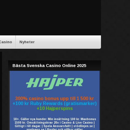
Casino
Nyheter
Bästa Svenska Casino Online 2025
300% casino bonus upp till 1 500 kr
+100 kr Ruby Rewards (gratismarker)
+10 Hajperspins
18+. Gäller nya kunder. Min insättning 100 kr. Maxbonus
1500 kr. Omsättningskrav 20x i Casino & Live Casino |
Giltigt i 60 dagar. | Spela Ansvarsfullt | stödlinjen.se |
spelpaus.se | Regler och villkor gäller