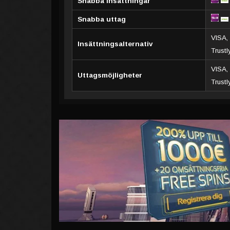
Snabba insättningar
Snabba uttag
VISA, 
Insättningsalternativ
Trustl
VISA, 
Uttagsmöjligheter
Trustl