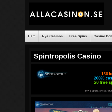
Hem
Nya Casinon
Free Spins
Casino Bo
Spintropolis Casino
150 k
200% casi
20 free 
18+ | Spela ansvarsfull