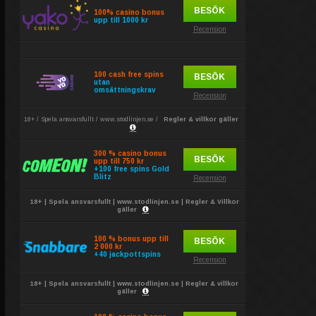
BESÖK
100% casino bonus
upp till 1000 kr
Recension
100 cash free spins
BESÖK
utan
omsättningskrav
Recension
18+ / Spela ansvarsfullt / www.stodlinjen.se /
Regler & villkor gäller
300 % casino bonus
BESÖK
upp till 750 kr
+100 free spins Gold
Blitz
Recension
18+ | Spela ansvarsfullt | www.stodlinjen.se | Regler & Villkor
gäller
100 % bonus upp till
BESÖK
2 000 kr
+40 jackpottspins
Recension
18+ | Spela ansvarsfullt | www.stodlinjen.se | Regler & villkor
gäller