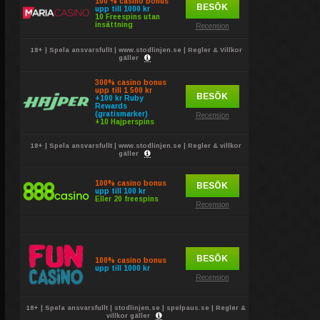
100 % casino bonus
BESÖK
upp till 1000 kr
10 Freespins utan
insättning
Recension
18+ | Spela ansvarsfullt | www.stodlinjen.se | Regler & Villkor
gäller
300% casino bonus
upp till 1 500 kr
BESÖK
+100 kr Ruby
Rewards
(gratismarker)
Recension
+10 Hajperspins
18+ | Spela ansvarsfullt | www.stodlinjen.se | Regler & villkor
gäller
100% casino bonus
BESÖK
upp till 100 kr
Eller 20 freespins
Recension
BESÖK
100% casino bonus
upp till 1000 kr
Recension
18+ | Spela ansvarsfullt | stodlinjen.se | spelpaus.se | Regler &
villkor gäller