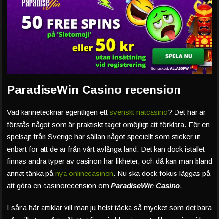
ParadiseWin Casino recension
Vad kännetecknar egentligen ett
svenskt nätcasino
? Det här är
förstås något som är praktiskt taget omöjligt att förklara. För en
spelsajt från Sverige har sällan något speciellt som sticker ut
enbart för att de är från vårt avlånga land. Det kan dock istället
finnas andra typer av casinon har likheter, och då kan man bland
annat tänka på
nya onlinecasinon
. Nu ska dock fokus läggas på
att göra en casinorecension om
ParadiseWin Casino
.
I såna här artiklar vill man ju helst täcka så mycket som det bara