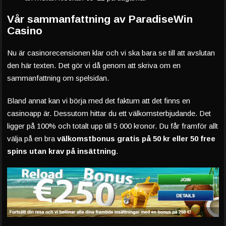
Vår sammanfattning av ParadiseWin
Casino
Nu är casinorecensionen klar och vi ska bara se till att avslutan
den här texten. Det gör vi då genom att skriva om en
sammanfattning om spelsidan.
Bland annat kan vi börja med det faktum att det finns en
casinoapp är. Dessutom hittar du ett välkomsterbjudande. Det
ligger på 100% och totalt upp till 5 000 kronor. Du får framför allt
välja på en bra
välkomstbonus gratis
på 50 kr eller 50 free
spins utan krav på insättning
.