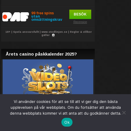
99 free spins
BESÖK
utan
omsättningskrav
Recension
18+ | Spela ansvarsfullt | www.stodlinjen.se | Regler & villkor
gäller
Årets casino påskkalender 2025?
Vi använder cookies för att se till att vi ger dig den bästa
upplevelsen på vår webbplats. Om du fortsätter att använda
100% casino bonus
denna webbplats kommer vi att anta att du godkänner detta.
upp till 2000 kr
11 free spins utan omsättningskrav
Ok
Endast nyregistrerade spelare som gjort en insättning på