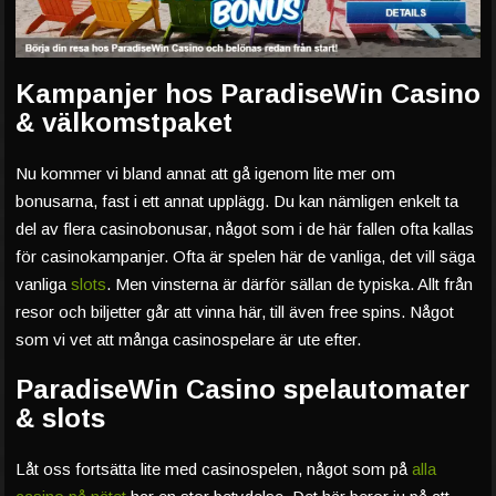
Kampanjer hos ParadiseWin Casino
& välkomstpaket
Nu kommer vi bland annat att gå igenom lite mer om
bonusarna, fast i ett annat upplägg. Du kan nämligen enkelt ta
del av flera casinobonusar, något som i de här fallen ofta kallas
för casinokampanjer. Ofta är spelen här de vanliga, det vill säga
vanliga
slots
. Men vinsterna är därför sällan de typiska. Allt från
resor och biljetter går att vinna här, till även free spins. Något
som vi vet att många casinospelare är ute efter.
ParadiseWin Casino spelautomater
& slots
Låt oss fortsätta lite med casinospelen, något som på
alla