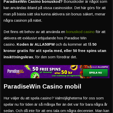
ParadiseWin Casino bonuskod?
Bonuskoder är något som
kan användas ibland på vissa casinosidor. Det här görs för att
man på bästa sätt ska kunna aktivera sin bonus säkert, menar
några casinon på nätet.
Det finns ett behov av att använda en
bonuskod casino
för att
aktivera ett exklusivt erbjudande hos Paradise Win
casino.
Koden är ALLA50PW
och du kommer att få
50
kronor gratis för att spela med, eller 50 free spins utan
insättningskrav
, för den som föredrar det.
ParadiseWin Casino mobil
Hur väljer du att spela casino? Valmöjligheterna för oss som
spelar nu för tiden är så många fler än det var för bara några år
sedan. Och då inte för att ens tala om några decennier. Man kan