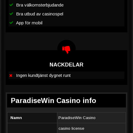
Bra välkomsterbjudande
Bra utbud av casinospel
App för mobil
NACKDELAR
Ingen kundtjänst dygnet runt
ParadiseWin Casino info
Namn
ParadiseWin Casino
casino license