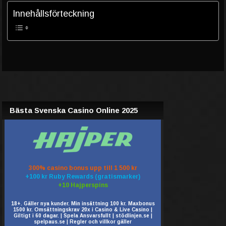
Innehållsförteckning
Bästa Svenska Casino Online 2025
300% casino bonus upp till 1 500 kr
+100 kr Ruby Rewards (gratismarker)
+10 Hajperspins
18+. Gäller nya kunder. Min insättning 100 kr. Maxbonus
1500 kr. Omsättningskrav 20x i Casino & Live Casino |
Giltigt i 60 dagar. | Spela Ansvarsfullt | stödlinjen.se |
spelpaus.se | Regler och villkor gäller