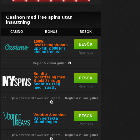
Casinon med free spins utan
insättning
CASINO
BONUS
BESÖK
100%
BESÖK
insättningsbonus
upp till 2 000 kr i
casino bonus
Recension
Regler & villkor gäller
Smidig
registrering med
BESÖK
BankID inlogg
Snabba uttag
Recension
med Trustly
18+ / Spela ansvarsfullt / www.stodlinjen.se /
Regler & villkor gäller
Voodoo & casino
BESÖK
Den perfekta
blandningen
Recension
18+ / Spela ansvarsfullt / www.stodlinjen.se /
Regler & villkor gäller