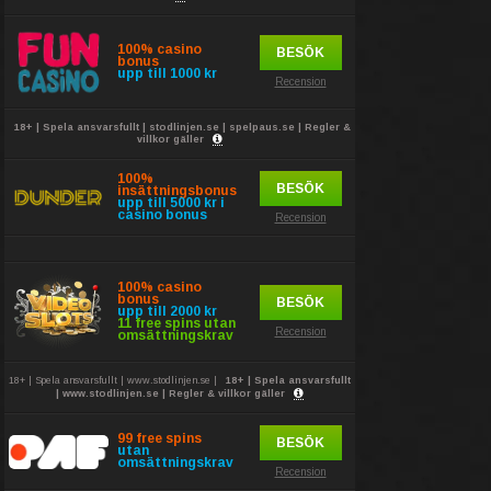
100% casino
BESÖK
bonus
upp till 1000 kr
Recension
18+ | Spela ansvarsfullt | stodlinjen.se | spelpaus.se | Regler &
villkor gäller
100%
BESÖK
insättningsbonus
upp till 5000 kr i
casino bonus
Recension
100% casino
bonus
BESÖK
upp till 2000 kr
11 free spins utan
Recension
omsättningskrav
18+ | Spela ansvarsfullt | www.stodlinjen.se |
18+ | Spela ansvarsfullt
| www.stodlinjen.se | Regler & villkor gäller
99 free spins
BESÖK
utan
omsättningskrav
Recension