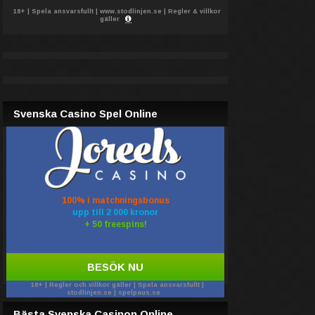
18+ | Spela ansvarsfullt | www.stodlinjen.se | Regler & villkor
gäller
Svenska Casino Spel Online
100% i matchningsbonus
upp till 2 000 kronor
+ 50 freespins!
BESÖK NU
18+ | Regler och villkor gäller | Spela ansvarsfullt |
stodlinjen.se | spelpaus.se
Bästa Svenska Casinon Online