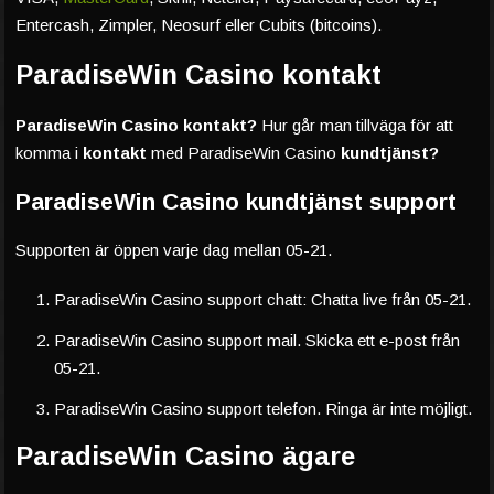
Entercash, Zimpler, Neosurf eller Cubits (bitcoins).
ParadiseWin Casino kontakt
ParadiseWin Casino kontakt?
Hur går man tillväga för att
komma i
kontakt
med ParadiseWin Casino
kundtjänst?
ParadiseWin Casino kundtjänst support
Supporten är öppen varje dag mellan 05-21.
ParadiseWin Casino support chatt: Chatta live från 05-21.
ParadiseWin Casino support mail. Skicka ett e-post från
05-21.
ParadiseWin Casino support telefon. Ringa är inte möjligt.
ParadiseWin Casino ägare