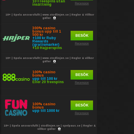
10 Freespins utan
Recension
insättning
18+ | Spela ansvarsfullt | www.stodlinjen.se | Regler & Villkor
gäller
300% casino
bonus upp till 1
500 kr
BESÖK
+100 kr Ruby
Rewards
Recension
(gratismarker)
+10 Hajperspins
18+ | Spela ansvarsfullt | www.stodlinjen.se | Regler & villkor
gäller
100% casino
BESÖK
bonus
upp till 100 kr
Eller 20 freespins
Recension
100% casino
BESÖK
bonus
upp till 1000 kr
Recension
18+ | Spela ansvarsfullt | stodlinjen.se | spelpaus.se | Regler &
villkor gäller