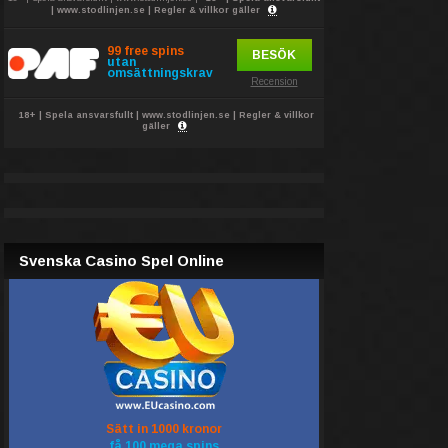
| www.stodlinjen.se | Regler & villkor gäller
99 free spins
BESÖK
utan
omsättningskrav
Recension
18+ | Spela ansvarsfullt | www.stodlinjen.se | Regler & villkor
gäller
Svenska Casino Spel Online
Sätt in 1000 kronor
få 100 mega spins