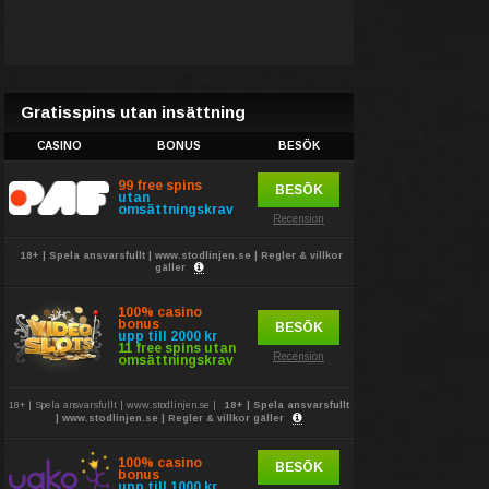
Gratisspins utan insättning
CASINO
BONUS
BESÖK
99 free spins
BESÖK
utan
omsättningskrav
Recension
18+ | Spela ansvarsfullt | www.stodlinjen.se | Regler & villkor
gäller
100% casino
bonus
BESÖK
upp till 2000 kr
11 free spins utan
Recension
omsättningskrav
18+ | Spela ansvarsfullt | www.stodlinjen.se |
18+ | Spela ansvarsfullt
| www.stodlinjen.se | Regler & villkor gäller
100% casino
BESÖK
bonus
upp till 1000 kr