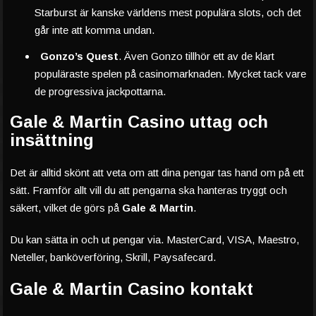
Starburst är kanske världens mest populära slots, och det
går inte att komma undan.
Gonzo’s
Quest
. Även Gonzo tillhör ett av de klart
populäraste spelen på casinomarknaden. Mycket tack vare
de progressiva jackpottarna.
Gale & Martin Casino uttag och
insättning
Det är alltid skönt att veta om att dina pengar tas hand om på ett
sätt. Framför allt vill du att pengarna ska hanteras tryggt och
säkert, vilket de görs på
Gale
& Martin
.
Du kan sätta in och ut pengar via. MasterCard, VISA, Maestro,
Neteller, banköverföring, Skrill, Paysafecard.
Gale & Martin Casino kontakt