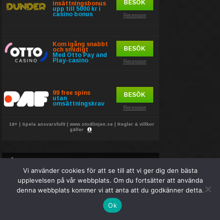
BESÖK
insättningsbonus
upp till 5000 kr i
casino bonus
Recension
Kom igång snabbt
BESÖK
och smidigt
Med Otto Pay and
Play-casino
Recension
99 free spins
BESÖK
utan
omsättningskrav
Recension
18+ | Spela ansvarsfullt | www.stodlinjen.se | Regler & villkor
gäller
Årets casino påskkalender 2025?
Vi använder cookies för att se till att vi ger dig den bästa
upplevelsen på vår webbplats. Om du fortsätter att använda
denna webbplats kommer vi att anta att du godkänner detta.
Ok