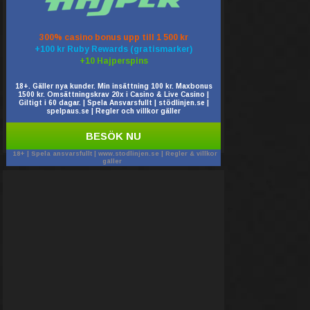
300% casino bonus upp till 1 500 kr
+100 kr Ruby Rewards (gratismarker)
+10 Hajperspins
18+. Gäller nya kunder. Min insättning 100 kr. Maxbonus
1500 kr. Omsättningskrav 20x i Casino & Live Casino |
Giltigt i 60 dagar. | Spela Ansvarsfullt | stödlinjen.se |
spelpaus.se | Regler och villkor gäller
BESÖK NU
18+ | Spela ansvarsfullt | www.stodlinjen.se | Regler & villkor
gäller