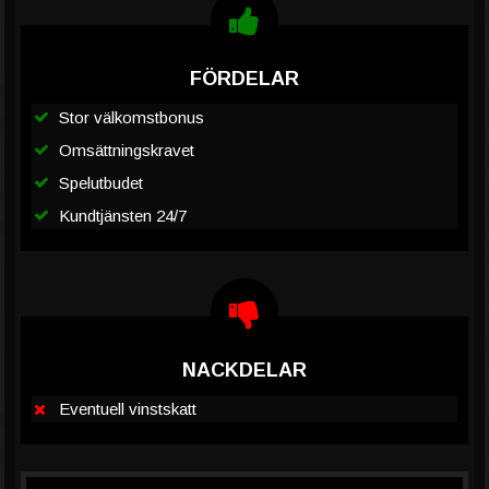
FÖRDELAR
Stor välkomstbonus
Omsättningskravet
Spelutbudet
Kundtjänsten 24/7
NACKDELAR
Eventuell vinstskatt