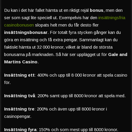
Du kan i det här fallet hämta ut en riktigt rejäl
bonus
, men den
ser som sagt lite speciell ut. Exempelvis har den
insättningsfria
casinobonusen
slopats helt men du får desto fler
insättningsbonusar
. För totalt fyra stycken gånger kan du
göra en insättning och få extra pengar. Sammanlagt kan du
faktiskt hämta ut 32 000 kronor, vilket är bland de största
bonusarna på marknaden. Så här ser upplägget ut för
Gale
and
Martins
Casino
.
Insättning
ett
: 400% och upp till 8 000 kronor att spela casino
för.
Insättning
två
: 200% samt upp till 8000 kronor att spela med.
Insättning
tre
: 200% och även upp till 8000 kronor i
casinopengar.
Insättning
fyra
: 150% och som mest upp till 8000 kronor.