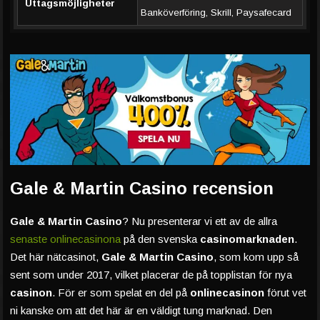
Uttagsmöjligheter
Banköverföring, Skrill, Paysafecard
Gale & Martin Casino recension
Gale & Martin Casino
? Nu presenterar vi ett av de allra
senaste onlinecasinona
på den svenska
casinomarknaden
.
Det här nätcasinot,
Gale
& Martin Casino
, som kom upp så
sent som under 2017, vilket placerar de på topplistan för nya
casinon
. För er som spelat en del på
onlinecasinon
förut vet
ni kanske om att det här är en väldigt tung marknad. Den