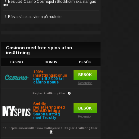
Beslutet: Casino Cosmopol i Stockholm ska stängas
ner
Bästa sättet att vinna på roulette
Casinon med free spins utan
insättning
CASINO
BONUS
BESÖK
100%
BESÖK
insättningsbonus
upp till 2 000 kr i
casino bonus
Recension
Regler & villkor gäller
Smidig
registrering med
BESÖK
BankID inlogg
Snabba uttag
Recension
med Trustly
18+ / Spela ansvarsfullt / www.stodlinjen.se /
Regler & villkor gäller