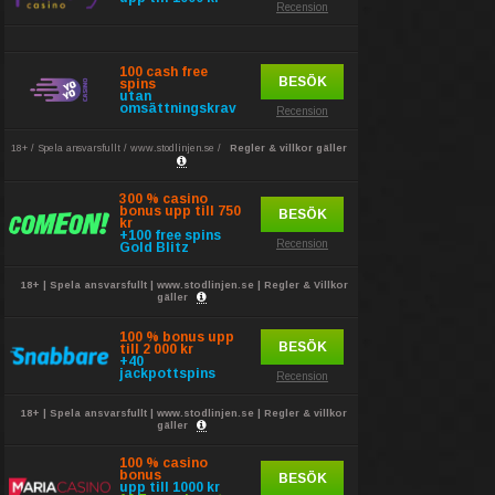
Recension
100 cash free
BESÖK
spins
utan
omsättningskrav
Recension
18+ / Spela ansvarsfullt / www.stodlinjen.se /
Regler & villkor gäller
300 % casino
bonus upp till 750
BESÖK
kr
+100 free spins
Recension
Gold Blitz
18+ | Spela ansvarsfullt | www.stodlinjen.se | Regler & Villkor
gäller
100 % bonus upp
BESÖK
till 2 000 kr
+40
jackpottspins
Recension
18+ | Spela ansvarsfullt | www.stodlinjen.se | Regler & villkor
gäller
100 % casino
bonus
BESÖK
upp till 1000 kr