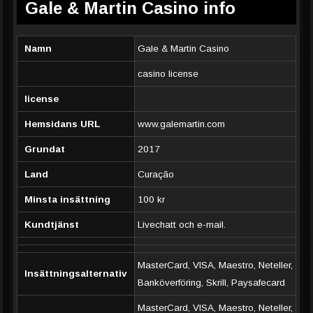
Gale & Martin Casino info
Namn
Gale & Martin Casino
casino license
license
Hemsidans URL
www.galemartin.com
Grundat
2017
Land
Curação
Minsta insättning
100 kr
Kundtjänst
Livechatt och e-mail.
MasterCard, VISA, Maestro, Neteller,
Insättningsalternativ
Banköverföring, Skrill, Paysafecard
MasterCard, VISA, Maestro, Neteller,