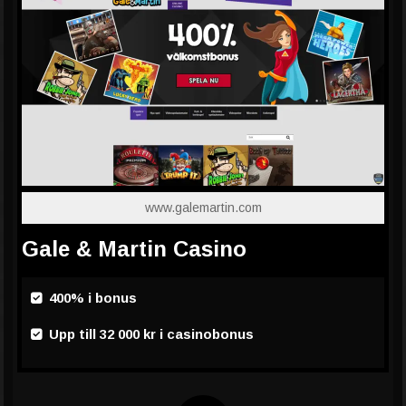
www.galemartin.com
Gale & Martin Casino
400% i bonus
Upp till 32 000 kr i casinobonus