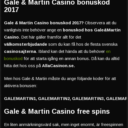
Gale & Martin Casino bonuskod
2017
Gale & Martin Casino bonuskod 2017?
Observera att du
vanligtvis inte behöver ange en
bonuskod hos
Gale&Martin
Casino
. Det här gäller framför allt för det
välkomsterbjudande
som du kan få hos de flesta svenska
casinosajterna
. Ibland kan det hända att du behöver
en
bonuskod
för att starta igång en annan bonus. Då kan du alltid
hitta det hos oss på
AllaCasinon.se.
Men hos Gale & Martin måste du ange följande koder för att
aktivera bonusen:
GALEMARTIN1, GALEMARTIN2, GALEMARTIN3, GALEMAR
Gale & Martin Casino free spins
En liten anmärkningsvärd sak, men inget enormt, är freespinnen