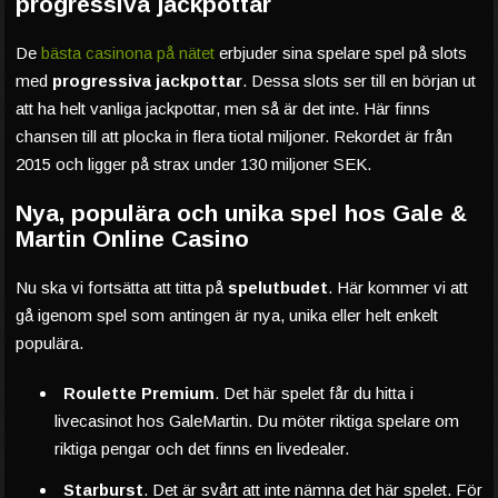
progressiva jackpottar
De
bästa casinona på nätet
erbjuder sina spelare spel på slots
med
progressiva
jackpottar
. Dessa slots ser till en början ut
att ha helt vanliga jackpottar, men så är det inte. Här finns
chansen till att plocka in flera tiotal miljoner. Rekordet är från
2015 och ligger på strax under 130 miljoner SEK.
Nya, populära och unika spel hos Gale &
Martin Online Casino
Nu ska vi fortsätta att titta på
spelutbudet
. Här kommer vi att
gå igenom spel som antingen är nya, unika eller helt enkelt
populära.
Roulette
Premium
. Det här spelet får du hitta i
livecasinot hos GaleMartin. Du möter riktiga spelare om
riktiga pengar och det finns en livedealer.
Starburst
. Det är svårt att inte nämna det här spelet. För