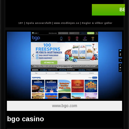
BE
18+ | Spela ansvarsfullt | www.stodlinjen.se | Regler & villkor gäller
www.bgo.com
bgo casino