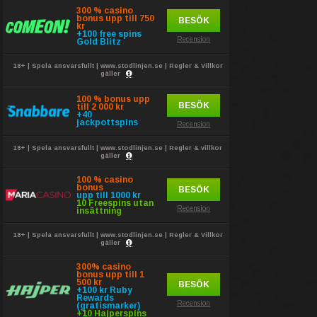
300 % casino
bonus upp till 750
BESÖK
kr
+100 free spins
Recension
Gold Blitz
18+ | Spela ansvarsfullt | www.stodlinjen.se | Regler & Villkor
gäller
100 % bonus upp
BESÖK
till 2 000 kr
+40
jackpottspins
Recension
18+ | Spela ansvarsfullt | www.stodlinjen.se | Regler & villkor
gäller
100 % casino
bonus
BESÖK
upp till 1000 kr
10 Freespins utan
Recension
insättning
18+ | Spela ansvarsfullt | www.stodlinjen.se | Regler & Villkor
gäller
300% casino
bonus upp till 1
500 kr
BESÖK
+100 kr Ruby
Rewards
Recension
(gratismarker)
+10 Hajperspins