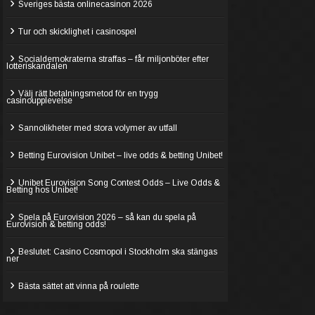
Sveriges bästa onlinecasinon 2026
Tur och skicklighet i casinospel
Socialdemokraterna straffas – får miljonböter efter
lotteriskandalen
Välj rätt betalningsmetod för en trygg
casinoupplevelse
Sannolikheter med stora volymer av utfall
Betting Eurovision Unibet – live odds & betting Unibet!
Unibet Eurovision Song Contest Odds – Live Odds &
Betting hos Unibet!
Spela på Eurovision 2026 – så kan du spela på
Eurovision & betting odds!
Beslutet: Casino Cosmopol i Stockholm ska stängas
ner
Bästa sättet att vinna på roulette