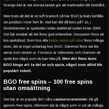
Sverige inte är det största landet gör att marknaden blir benhård.
Men trots att det är en tuff bransch så har BGO lyckats behålla
sin position i över fem år. Vad kan det då bero på? Jo, i
Storbritannien är spelsidan redan etablerad sedan innan 2009.
Det här innebär att det finns god erfarenhet. Dessutom finns ett
bra spelutbud. Som hos alla
bästa casino på nätet
finns många
slots, det är inget undantag hos BGO. Däremot finns det lite
annat som sticker ut. Förvisso är videoslots och chansen att
spela live något som du kan hitta på.
Men det finns även
BGO bingo att ta del av och njuta, något som alltid blir
populärt enkelt.
BGO free spins – 100 free spins
utan omsättning
Det här är en populär del i våra
casinorecensioner
. Att gå
igenom free spins, eftersom det är något som vi vet att många