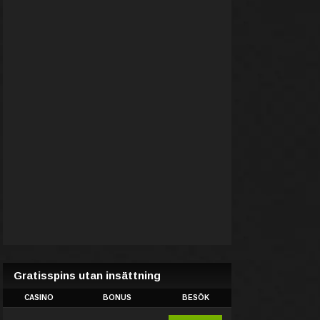
Gratisspins utan insättning
CASINO
BONUS
BESÖK