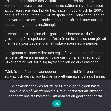
En insättningsbonus och välkomstbonus är en bonus nya
kunder som matchar beloppet som du sätter in i samband med
att du registrerar dig. Ifall du t.ex. sätter in 300 kr och får 200%
bonus så har du totalt 900 kr att spela med. Reloadbonusen är
motsvarande för existerande kunder som får en bonus när det
laddar om (gör en ny insättning).
Freespins, gratis spinn eller gratissnurr innebär att du får
gratisspel på en spelautomat. Detta är en bra bonus som gör att
man testa casinospelet utan att riskera några egna pengar.
Läs igenom casinots villkor och regler för varje bonus då dessa
tenderar att vara snåriga och varje casino har sina regler och
villkor som brukar skilja sig mycket mellan de olika casinona.
Tänk även på att en casinobonus nästan alltid är förenat med
ett krav och det vanliga brukar vara ett omsättningskrav. I annat
fall så ska det klart framgå att det handlar free spins utan
insättning eller omsättningsfria free spins eller en casino bonus
Vi använder cookies för att se till att vi ger dig den bästa
utan insättning eller en omsättningsfri bonus.
upplevelsen på vår webbplats. Om du fortsätter att använda
denna webbplats kommer vi att anta att du godkänner detta.
Casino – välj bland många casinonspel
Ok
Online casino kräver försiktighet och man måste kolla upp utbud