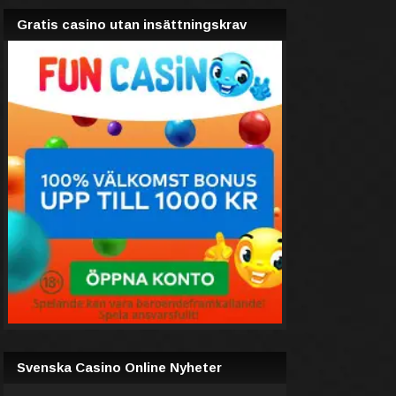
Gratis casino utan insättningskrav
Svenska Casino Online Nyheter