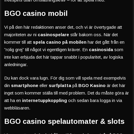
BGO casino mobil
Vi på den här redaktionen anser det, och vi är övertygade att
majoriteten av ni
casinospelare
står bakom oss. När det
kommer till att
spela casino på mobilen
har det gått från en
”rolig grej” till något vi egentligen kräver. En
casinosida
som
inte kan erbjuda det här tappar snabbt i popularitet, av logiska
anledningar.
Du kan dock vara lugn. För dig som vill spela med exempelvis
din
smartphone
eller
surfplatta
på
BGO Kasino
är det här
inget som kommer ställa till med problem. Det du måste göra är
att ha en
internetuppkoppling
och sedan bara logga in via
webbläsaren.
BGO casino spelautomater & slots