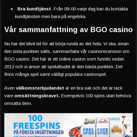
Bra
kundtjänst
. Från 09-00 varje dag kan du kontakta
kundtjänsten men bara på engelska.
Vår sammanfattning av BGO casino
Nu har det blivit tid för att börja runda av det hela. Vi ska, innan
den sista punkten sätts, sammanfatta vår casinorecension om
BGO casino. Det här är ett online casino som funnits sedan
2012 och vi anser att spelutbudet är den bästa punkten. Det
finns många spel samt väldigt populära casinospel.
Även
välkomsterbjudandet
är en bra sak och det är tack
vare
omsättningskravet.
Exempelvis 100 spins utan behöva
omsätta dem.