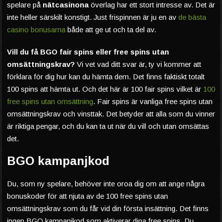
spelare på
nätcasinona
överlag har ett stort intresse av. Det är
inte heller särskilt konstigt. Just frispinnen är ju en av
de bästa
casino bonusarna
både att ge ut och ta del av.
Vill du få BGO fair spins eller free spins utan
omsättningskrav?
Vi vet vad ditt svar är, ty vi kommer att
förklara för dig hur kan du hämta dem. Det finns faktiskt totalt
100 spins att hämta ut. Och det här är 100 fair spins vilket är
100
free spins utan omsättning
. Fair spins är vanliga free spins utan
omsättningskrav och vinsttak. Det betyder att alla som du vinner
är riktiga pengar, och du kan ta ut när du vill och utan omsättas
det.
BGO kampanjkod
Du, som ny spelare, behöver inte oroa dig om att ange några
bonuskoder för att njuta av de 100 free spins utan
omsättningskrav som du får vid din första insättning. Det finns
ingen BGO kampanjkod som aktiverar dina free spins. Du