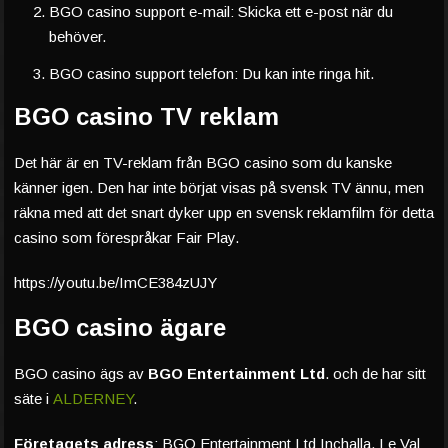
BGO casino support e-mail: Skicka ett e-post när du
behöver.
BGO casino support telefon: Du kan inte ringa hit.
BGO casino TV reklam
Det här är en TV-reklam från BGO casino som du kanske
känner igen. Den har inte börjat visas på svensk TV ännu, men
räkna med att det snart dyker upp en svensk reklamfilm för detta
casino som förespråkar Fair Play.
https://youtu.be/ImCE384zUJY
BGO casino ägare
BGO casino ägs av
BGO Entertainment Ltd
. och de har sitt
säte i
ALDERNEY
.
Företagets
adress
: BGO Entertainment Ltd Inchalla, Le Val