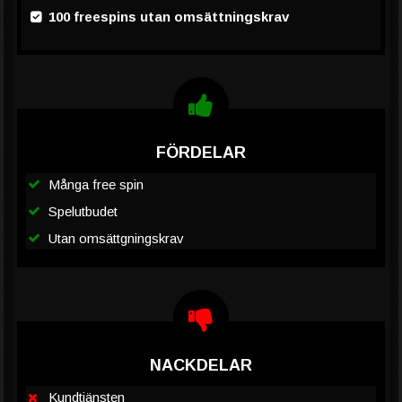
100 freespins utan omsättningskrav
FÖRDELAR
Många free spin
Spelutbudet
Utan omsättgningskrav
NACKDELAR
Kundtjänsten