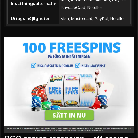
Insättningsalternativ
PaysafeCard, Neteller
Uttagsmöjligheter
Visa, Mastercard, PayPal, Neteller