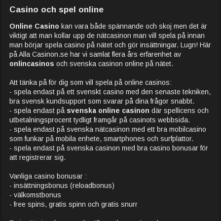
Casino och spel online
Online Casino
kan vara både spännande och skoj men det är
viktigt att man kollar upp de nätcasinon man vill spela på innan
man börjar spela casino på nätet och gör insättningar. Lugn! Här
på Alla Casinon.se har vi samlat flera års erfarenhet av
onlincasinos
och svenska casinon online på nätet.
Att tänka på för dig som vill spela på online casinos:
- spela endast på ett svenskt casino med den senaste tekniken,
bra svensk kundsupport som svarar på dina frågor snabbt.
- spela endast på
svenska online casinon
där spellicens och
utbetalningsprocent tydligt framgår på casinots webbsida.
- spela endast på svenska nätcasinon med ett bra mobilcasino
som funkar på mobila enhete, smartphones och surfplattor.
- spela endast på svenska casinon med bra casino bonusar för
att registrerar sig.
Vanliga casino bonusar :
- insättningsbonus (reloadbonus)
- välkomstbonus
- free spins, gratis spinn och gratis snurr