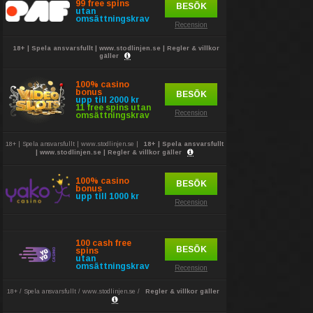
99 free spins
BESÖK
utan
omsättningskrav
Recension
18+ | Spela ansvarsfullt | www.stodlinjen.se | Regler & villkor
gäller
100% casino
bonus
BESÖK
upp till 2000 kr
11 free spins utan
Recension
omsättningskrav
18+ | Spela ansvarsfullt | www.stodlinjen.se |
18+ | Spela ansvarsfullt
| www.stodlinjen.se | Regler & villkor gäller
100% casino
BESÖK
bonus
upp till 1000 kr
Recension
100 cash free
BESÖK
spins
utan
omsättningskrav
Recension
18+ / Spela ansvarsfullt / www.stodlinjen.se /
Regler & villkor gäller